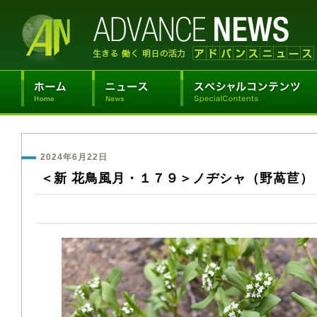
2024年6月22日
＜新 花鳥風月・１７９＞ノヂシャ（野萵苣）