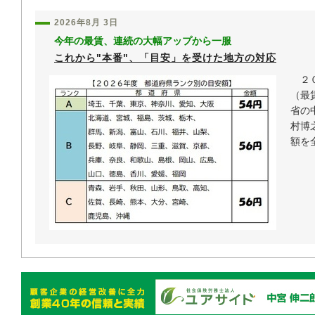
2026年8月 3日
今年の最賃、連続の大幅アップから一服
これから"本番"、「目安」を受けた地方の対応
２０
（最
省の
村博
額を全