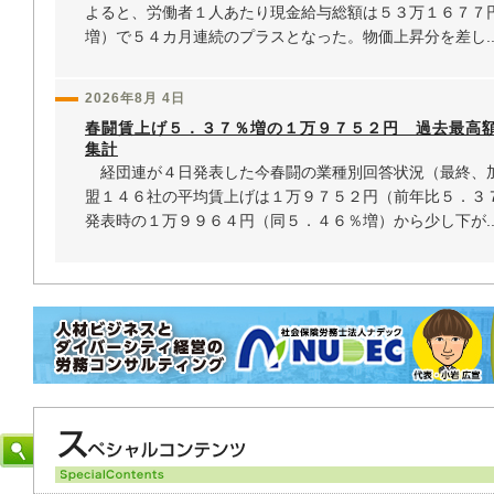
よると、労働者１人あたり現金給与総額は５３万１６７７
増）で５４カ月連続のプラスとなった。物価上昇分を差し..
2026年8月 4日
春闘賃上げ５．３７％増の１万９７５２円 過去最高
集計
経団連が４日発表した今春闘の業種別回答状況（最終、
盟１４６社の平均賃上げは１万９７５２円（前年比５．３
発表時の１万９９６４円（同５．４６％増）から少し下が..