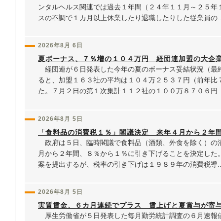
ンタルヘルス関連では過去１年間（２４年１１月～２５年
スの不調で１カ月以上休業したり退職したりした従業員の..
2026年8月 6日
夏ボーナス、７％増の１０４万円 経団連加盟の大企
経団連が６日発表した今年の夏のボーナス妥結状況（最
ると、加盟１６３社の平均は１０４万２５３７円（前年比
た。７月２日の第１次集計１１２社の１００万８７０６円（.
2026年8月 5日
「食料品の消費税１％」閣議決定 来年４月から２年
政府は５日、臨時閣議で食料品（酒類、外食を除く）の
月から２年間、８％から１％に引き下げることを決定した
案を提出するが、税率の引き下げは１９８９年の消費税導..
2026年8月 5日
実質賃金、６カ月連続でプラス 賃上げと夏賞与が寄
厚生労働省が５日発表した毎月勤労統計調査の６月速報