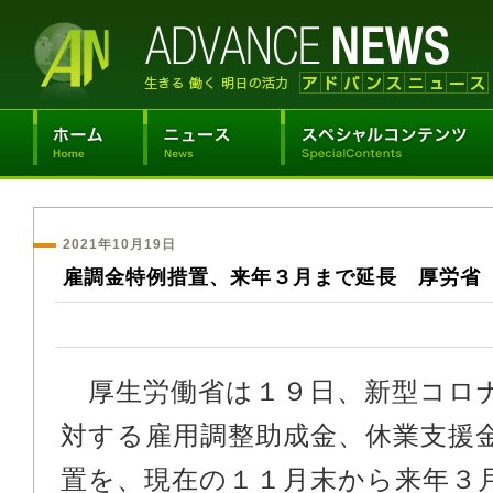
2021年10月19日
雇調金特例措置、来年３月まで延長 厚労省
厚生労働省は１９日、新型コロ
対する雇用調整助成金、休業支援
置を、現在の１１月末から来年３