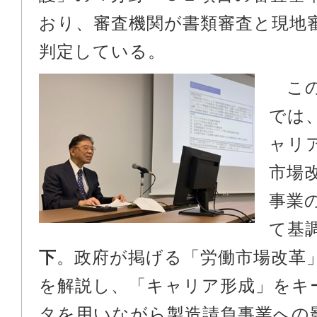
おり、審査機関が書類審査と現地
判定している。
この
では
ャリ
市場
事業
て基
下
。政府が掲げる「労働市場改革
を解説し、「キャリア形成」をキ
タを用いながら製造請負事業への