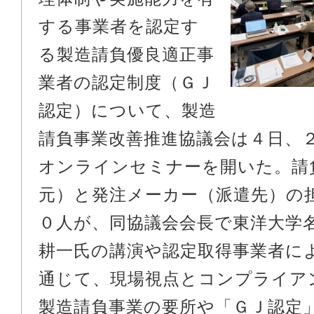
する事業者を認定す
る製造請負優良適正事
業者の認定制度（ＧＪ
認定）について、製造
請負事業改善推進協議会は４日、
オンラインセミナーを開いた。請
元）と発注メーカー（派遣先）の
０人が、同協議会会長で東洋大学
耕一氏の講演や認定取得事業者に
通じて、現場視点とコンプライア
製造請負事業の要所や「ＧＪ認定