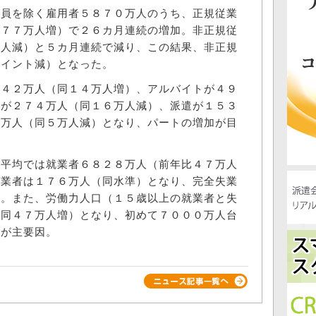
員を除く雇用者５８７０万人のうち、正規従業
比７７万人増）で２６カ月連続の増加。非正規従
万人減）と５カ月連続で減り、この結果、非正規
ポイント減）となった。
４２万人（同１４万人増）、アルバイトが４９
約が２７４万人（同１６万人減）、派遣が１５３
１万人（同５万人減）となり、パートの増加が目
平均では就業者６８２８万人（前年比４７万人
失業者は１７６万人（同水準）となり、完全失業
た。また、労働力人口（１５歳以上の就業者と失
（同４７万人増）となり、初めて７０００万人台
加が主要因。