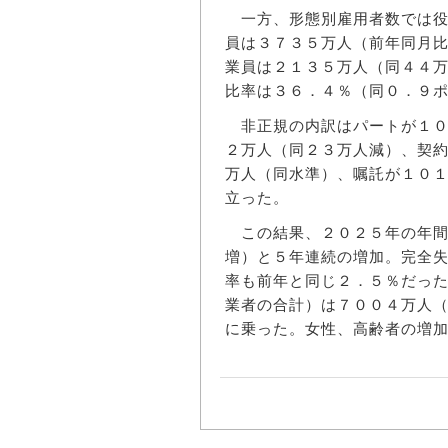
一方、形態別雇用者数では役
員は３７３５万人（前年同月
業員は２１３５万人（同４４
比率は３６．４％（同０．９
非正規の内訳はパートが１０
２万人（同２３万人減）、契
万人（同水準）、嘱託が１０
立った。
この結果、２０２５年の年間
増）と５年連続の増加。完全
率も前年と同じ２．５％だっ
業者の合計）は７００４万人
に乗った。女性、高齢者の増