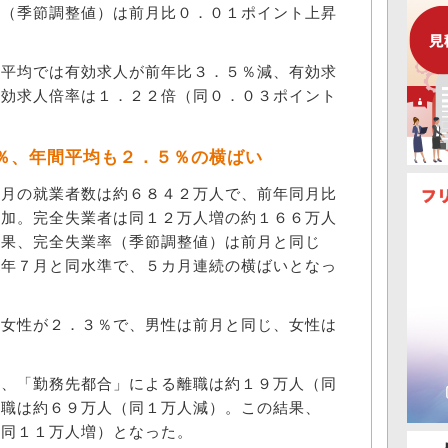
（季節調整値）は前月比０．０１ポイント上昇
平均では有効求人が前年比３．５％減、有効求
有効求人倍率は１．２２倍（同０．０３ポイント
％、年間平均も２．５％の横ばい
月の就業者数は約６８４２万人で、前年同月比
増加。完全失業者は同１２万人増の約１６６万人
結果、完全失業率（季節調整値）は前月と同じ
４年７月と同水準で、５カ月連続の横ばいとなっ
女性が２．３％で、男性は前月と同じ、女性は
、「勤務先都合」による離職は約１９万人（同
離職は約６９万人（同１万人減）。この結果、
（同１１万人増）となった。