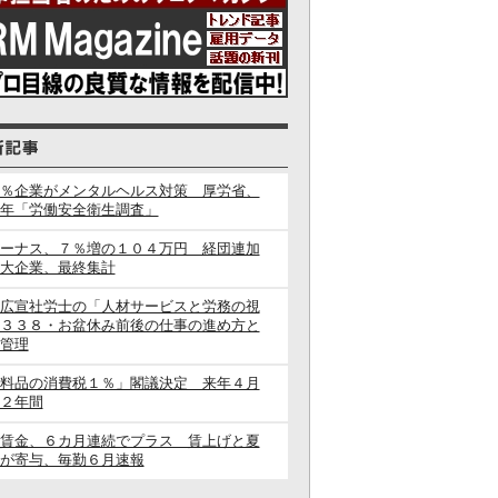
％企業がメンタルヘルス対策 厚労省、
年「労働安全衛生調査」
ーナス、７％増の１０４万円 経団連加
大企業、最終集計
広宣社労士の「人材サービスと労務の視
３３８・お盆休み前後の仕事の進め方と
管理
料品の消費税１％」閣議決定 来年４月
２年間
賃金、６カ月連続でプラス 賃上げと夏
が寄与、毎勤６月速報