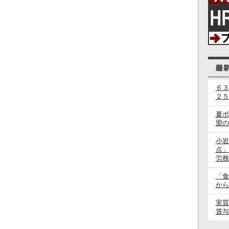
６３
２５
夏ボ
盟の
小岩
点」
労務
「食
から
実質
賞与