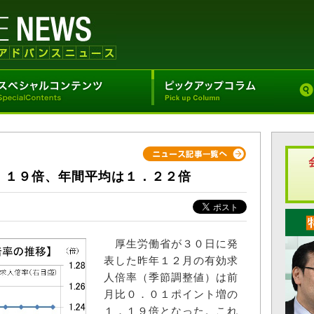
．１９倍、年間平均は１．２２倍
厚生労働省が３０日に発
表した昨年１２月の有効求
人倍率（季節調整値）は前
月比０．０１ポイント増の
１．１９倍となった。これ