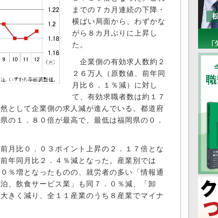
までの７カ月連続の下降・
横ばい局面から、わずかな
がら８カ月ぶりに上昇し
た。
企業側の有効求人数約２
２６万人（原数値、前年同
月比６．１％減）に対し
て、有効求職者数は約１７
依然として企業側の求人減が進んでいる。都道府
井県の１．８０倍が最高で、最低は福岡県の０．
前月比０．０３ポイント上昇の２．１７倍とな
は前年同月比２．４％減となった。産業別では
．０％増となったものの、就労者の多い「情報通
宿泊、飲食サービス業」も同７．０％減、「卸
と大きく減り、全１１産業のうち８産業でマイナ