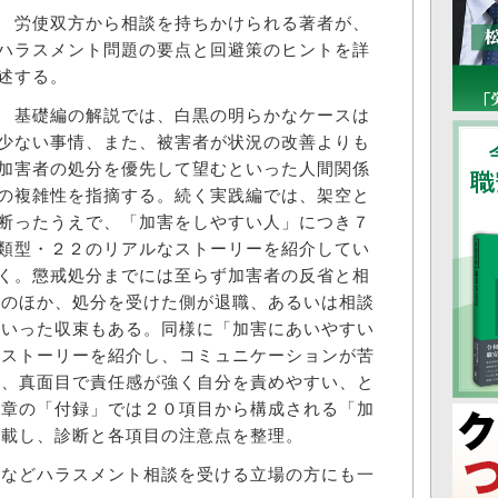
労使双方から相談を持ちかけられる著者が、
ハラスメント問題の要点と回避策のヒントを詳
述する。
基礎編の解説では、白黒の明らかなケースは
少ない事情、また、被害者が状況の改善よりも
加害者の処分を優先して望むといった人間関係
の複雑性を指摘する。続く実践編では、架空と
断ったうえで、「加害をしやすい人」につき７
類型・２２のリアルなストーリーを紹介してい
く。懲戒処分までには至らず加害者の反省と相
例のほか、処分を受けた側が退職、あるいは相談
といった収束もある。同様に「加害にあいやすい
のストーリーを紹介し、コミュニケーションが苦
ィ、真面目で責任感が強く自分を責めやすい、と
終章の「付録」では２０項目から構成される「加
掲載し、診断と各項目の注意点を整理。
などハラスメント相談を受ける立場の方にも一