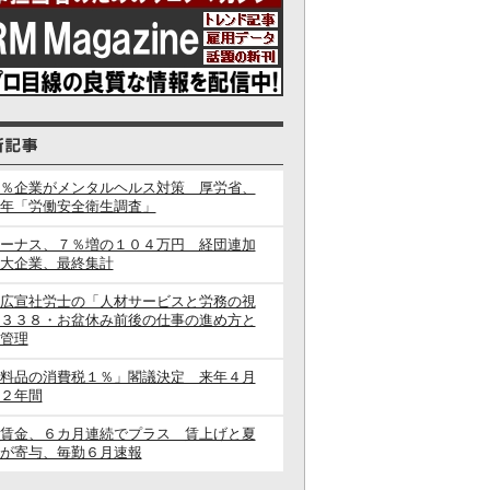
％企業がメンタルヘルス対策 厚労省、
年「労働安全衛生調査」
ーナス、７％増の１０４万円 経団連加
大企業、最終集計
広宣社労士の「人材サービスと労務の視
３３８・お盆休み前後の仕事の進め方と
管理
料品の消費税１％」閣議決定 来年４月
２年間
賃金、６カ月連続でプラス 賃上げと夏
が寄与、毎勤６月速報