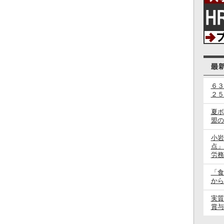
６３
２５
夏ボ
盟の
小岩
点」
労務
「食
から
実質
賞与