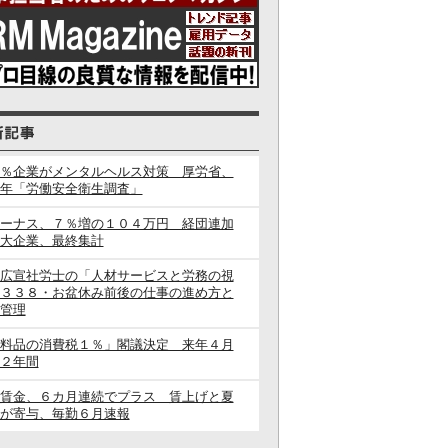
％企業がメンタルヘルス対策 厚労省、
年「労働安全衛生調査」
ーナス、７％増の１０４万円 経団連加
大企業、最終集計
広宣社労士の「人材サービスと労務の視
３３８・お盆休み前後の仕事の進め方と
管理
料品の消費税１％」閣議決定 来年４月
２年間
賃金、６カ月連続でプラス 賃上げと夏
が寄与、毎勤６月速報