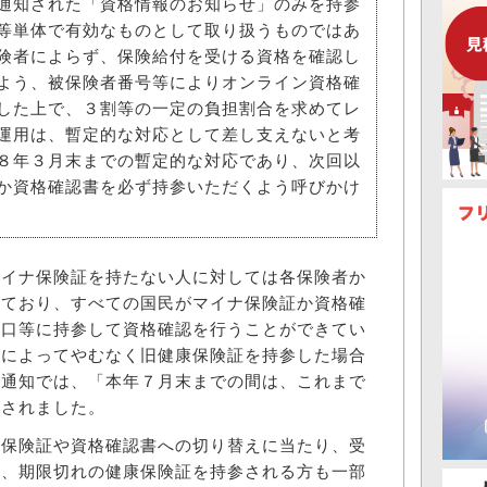
通知された「資格情報のお知らせ」のみを持参
等単体で有効なものとして取り扱うものではあ
険者によらず、保険給付を受ける資格を確認し
よう、被保険者番号等によりオンライン資格確
した上で、３割等の一定の負担割合を求めてレ
運用は、暫定的な対応として差し支えないと考
８年３月末までの暫定的な対応であり、次回以
か資格確認書を必ず持参いただくよう呼びかけ
イナ保険証を持たない人に対しては各保険者か
れており、すべての国民がマイナ保険証か資格確
窓口等に持参して資格確認を行うことができてい
情によってやむなく旧健康保険証を持参した場合
の通知では、「本年７月末までの間は、これまで
とされました。
保険証や資格確認書への切り替えに当たり、受
め、期限切れの健康保険証を持参される方も一部