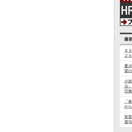
６３
２５
夏ボ
盟の
小岩
点」
労務
「食
から
実質
賞与