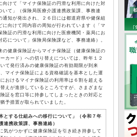
に向けて「マイナ保険証の円滑な利用に向けた対
ついて」（保険局医療介護連携政策課、事務連
の通知が発出され、２６日には都道府県や健保組
どに向けて同内容の周知が行われています（「マ
保険証の円滑な利用に向けた医療機関・薬局にお
対応について」保険局保険課など、事務連絡）。
の健康保険証からマイナ保険証（健康保険証の
バーカード）への切り替えについては、昨年１２
おいて発行済みの健康保険証の有効期限が到来
は、マイナ保険証による資格確認を基本とした運
点におけるマイナ保険証の利用率は６割を超える
り替えが進捗しているところですが、さまざまな
保険証を窓口等に持参してしまったときの対応と
の猶予措置が取られていました。
本とする仕組みへの移行について」（令和７年
護連携政策課、事務連絡）
に気がつかずに健康保険証を引き続き持参して