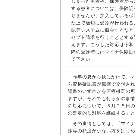
しまった患者や、保険者から
する患者については、保険証
りませんが、加入している保
た上で適切に受診が行われる
認等システムに照会するなど
セプト請求を行うこととする
えます。こうした対応は令和
降の受診時にはマイナ保険証
て下さい。
昨年の夏から秋にかけて、マ
ら資格確認書が職権で交付さ
認書のいずれかを医療機関の
ますが、それでも何らかの事
の対応について、３月２５日
の暫定的な対応を継続する」
その事情としては、「マイナ
診等の頻度が少ない方をはじ