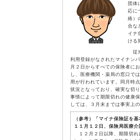
団体
応に
絡）
合な
イナ
ける
従来
利用登録がなされたマイナン
月２日からすべての保険者に
し、医療機関・薬局の窓口で
用が行われています。同月時
状況となっており、確実な切
事情によって期限切れの健康
しては、３月末までは事実上
（参考）「マイナ保険証を基
１１月１２日、保険局医療介
１２月２日以降、期限切れ