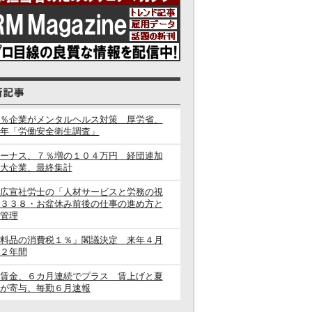
％企業がメンタルヘルス対策 厚労省、
年「労働安全衛生調査」
ーナス、７％増の１０４万円 経団連加
大企業、最終集計
広宣社労士の「人材サービスと労務の視
３３８・お盆休み前後の仕事の進め方と
管理
料品の消費税１％」閣議決定 来年４月
２年間
賃金、６カ月連続でプラス 賃上げと夏
が寄与、毎勤６月速報