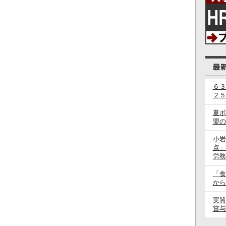
６３
２５
夏ボ
盟の
小岩
点」
労務
「食
から
実質
賞与