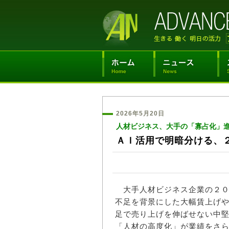
2026年5月20日
人材ビジネス、大手の「寡占化」
ＡＩ活用で明暗分ける、
大手人材ビジネス企業の２０
不足を背景にした大幅賃上げ
足で売り上げを伸ばせない中
「人材の高度化」が業績をさ