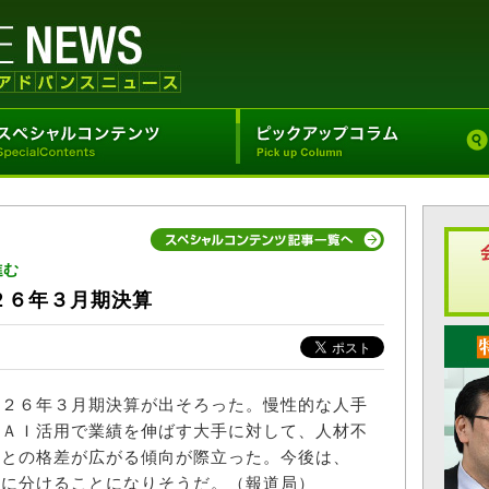
進む
２６年３月期決算
２６年３月期決算が出そろった。慢性的な人手
やＡＩ活用で業績を伸ばす大手に対して、人材不
堅との格差が広がる傾向が際立った。今後は、
らに分けることになりそうだ。（報道局）