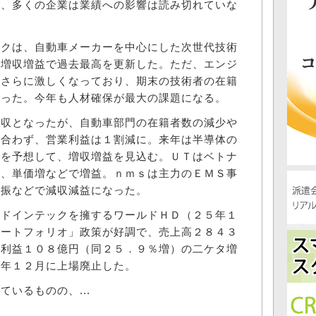
が、多くの企業は業績への影響は読み切れていな
クは、自動車メーカーを中心にした次世代技術
の増収増益で過去最高を更新した。ただ、エンジ
はさらに激しくなっており、期末の技術者の在籍
回った。今年も人材確保が最大の課題になる。
収となったが、自動車部門の在籍者数の減少や
に合わず、営業利益は１割減に。来年は半導体の
りを予想して、増収増益を見込む。ＵＴはベトナ
が、単価増などで増益。ｎｍｓは主力のＥＭＳ事
不振などで減収減益になった。
ドインテックを擁するワールドＨＤ（２５年１
ポートフォリオ」政策が好調で、売上高２８４３
業利益１０８億円（同２５．９％増）の二ケタ増
昨年１２月に上場廃止した。
いるものの、...