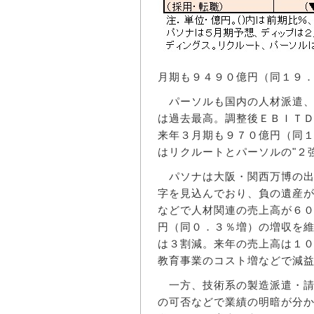
月期も９４９０億円（同１９
パーソルも国内の人材派遣、
は過去最高。調整後ＥＢＩＴ
来年３月期も９７０億円（同
はリクルートとパーソルの"２
パソナは大阪・関西万博の出
字を見込んでおり、負の遺産
などで人材関連の売上高が６
円（同０．３％増）の増収を
は３割減。来年の売上高は１
教育事業のコスト増などで減
一方、技術系の製造派遣・請
の可否などで業績の明暗が分