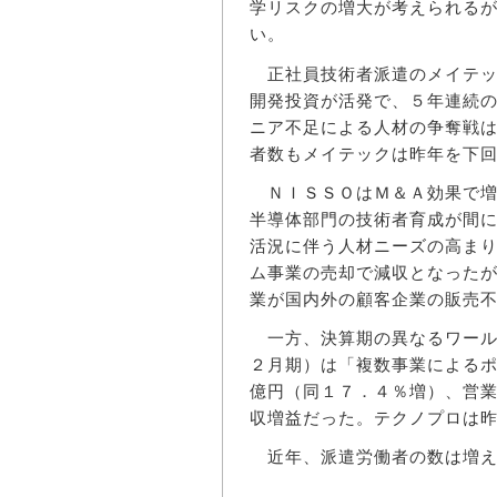
学リスクの増大が考えられる
い。
正社員技術者派遣のメイテッ
開発投資が活発で、５年連続
ニア不足による人材の争奪戦
者数もメイテックは昨年を下
ＮＩＳＳＯはＭ＆Ａ効果で増
半導体部門の技術者育成が間
活況に伴う人材ニーズの高ま
ム事業の売却で減収となった
業が国内外の顧客企業の販売
一方、決算期の異なるワール
２月期）は「複数事業による
億円（同１７．４％増）、営
収増益だった。テクノプロは
近年、派遣労働者の数は増えて