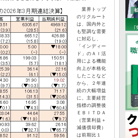
業界トップ
のリクルート
は、国内外と
も堅調な需要
に対応し、
「インディー
ド」のＡＩ活
用による機能
向上が本格化
したことなど
から、２年連
続の大幅増益
に。主要経営
指標の調整後
ＥＢＩＴＤＡ
（営業利益＋
減価償却費）
は前期比１