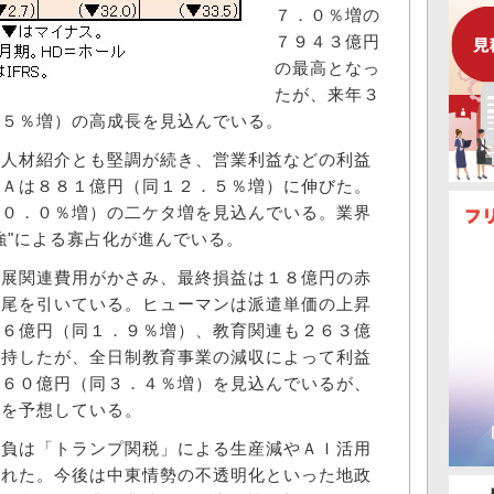
７．０％増の
７９４３億円
の最高となっ
たが、来年３
．５％増）の高成長を見込んでいる。
人材紹介とも堅調が続き、営業利益などの利益
ＤＡは８８１億円（同１２．５％増）に伸びた。
１０．０％増）の二ケタ増を見込んでいる。業界
強"による寡占化が進んでいる。
展関連費用がかさみ、最終損益は１８億円の赤
が尾を引いている。ヒューマンは派遣単価の上昇
０６億円（同１．９％増）、教育関連も２６３億
維持したが、全日制教育事業の減収によって利益
０６０億円（同３．４％増）を見込んでいるが、
益を予想している。
負は「トランプ関税」による生産減やＡＩ活用
かれた。今後は中東情勢の不透明化といった地政