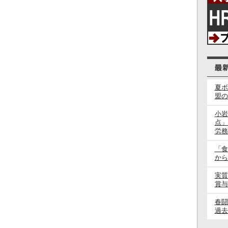
夏ボ
盟の
小岩
点」
労務
「食
から
実質
賞与
春
過去