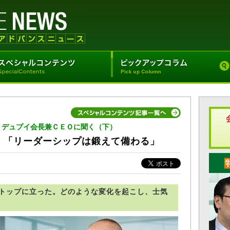
・デュプイ会長兼ＣＥＯに聞く（下）
、「リーダーシップは鍛えて備わる」
トップに立った。どのような変化を起こし、士気