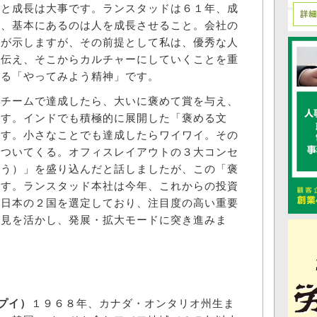
と成長は大事です。ランスタッドは６１年、成
だ、基本にあるのは人を成長させること。会社の
どが示しますが、その前提として私は、優秀な人
に伝え、そこからカルチャーにしていくことを重
する「やってみよう精神」です。
チームで達成したら、大いに褒めて賞を与え、
ます。インドでも積極的に展開した「褒める文
ます。小さなことでも達成したらワイワイ。その
はついてくる。オフィスレイアウトの３大コンセ
祝う）」を盛り込んだと話しましたが、この「褒
です。ランスタッド本社は今年、これからの投資
と日本の２国を選定しており、注目度の高い重要
知見を活かし、発展・拡大モードに突き進みま
ュプイ）
１９６８年、カナダ・オンタリオ州生ま