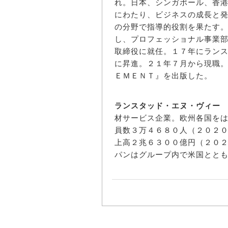
れ。日本、シンガポール、香
にわたり、ビジネスの成長と
の分野で指導的役割を果たす
し、プロフェッショナル事業
取締役に就任。１７年にラン
に昇進。２１年７月から現職。
ＥＭＥＮＴ』を出版した。
ランスタッド・エヌ・ヴィー
材サービス企業。欧州各国を
員数３万４６８０人（２０２
上高２兆６３００億円（２０
パンはグループ内で米国とと