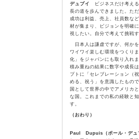
デュプイ
ビジネスだけ考える
長の道を歩んできました。た
成功は利益、売上、社員数な
材が集まり、ビジョンを明確
視したい。自分で考えて挑戦
日本人は謙虚ですが、何かを
ワイワイ楽しむ環境をつくり
化」をジャパンにも取り入れ
積み重ねの結果に数字や成長
プトに「セレブレーション（
める、祝う」を意識したもの
国として世界の中でアメリカ
な国。これまでの私の経験と
す。
（おわり）
Paul Dupuis（ポール・デ