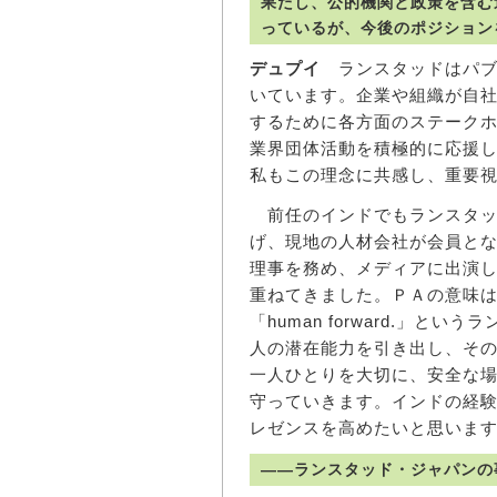
果たし、公的機関と政策を含む
っているが、今後のポジション
デュプイ
ランスタッドはパブ
いています。企業や組織が自
するために各方面のステーク
業界団体活動を積極的に応援
私もこの理念に共感し、重要
前任のインドでもランスタッ
げ、現地の人材会社が会員と
理事を務め、メディアに出演
重ねてきました。ＰＡの意味
「human forward.」
人の潜在能力を引き出し、そ
一人ひとりを大切に、安全な
守っていきます。インドの経
レゼンスを高めたいと思いま
――ランスタッド・ジャパンの