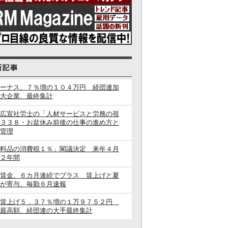
ーナス、７％増の１０４万円 経団連加
大企業、最終集計
広宣社労士の「人材サービスと労務の視
３３８・お盆休み前後の仕事の進め方と
管理
料品の消費税１％」閣議決定 来年４月
２年間
賃金、６カ月連続でプラス 賃上げと夏
が寄与、毎勤６月速報
闘賃上げ５．３７％増の１万９７５２円
最高額、経団連の大手最終集計