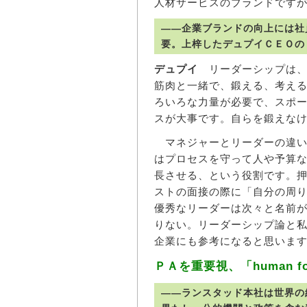
人材サービスのブランドです
――企業ブランドの向上には社
要。上梓したデュプイＣＥＯの
デュプイ
リーダーシップは、
筋肉と一緒で、鍛える、考え
ろいろな力量が必要で、スポ
スが大事です。自らを鍛えな
マネジャーとリーダーの違い
はプロセスを守って人や予算
長させる、という役割です。
ストの面接の際に「自分の周
優秀なリーダーは次々と名前
りない。リーダーシップ論と
企業にも参考になると思いま
ＰＡを重要視、「human f
――ランスタッド本社は世界の