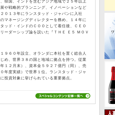
港、韓国、インドを含むアジア地域で２５年以上
発展や戦略的プランニング、イノベーションなど
。２０１３年にランスタッド・ジャパンに入社
部のマネージングディレクターを務め、１４年に
スタッド・インドのＣＯＯとして着任後、ＣＥＯ
リーダーシップ論を説いた『ＴＨＥ Ｅ５ ＭＯＶ
１９６０年設立、オランダに本社を置く総合人
はじめ、世界３８の国と地域に拠点を持つ。従業
０年１２月末）、資本金５９２７億円（同）、売
２０年度実績）で世界１位。ランスタッド・ジャ
もに投資対象に挙げられている重要拠点。