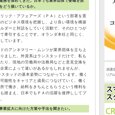
連携を深めてきた。日本でも業界団体で要職を担
をどう描いているか。
リック・アフェアーズ（ＰＡ）という部署を置
社のビジネス環境を把握し、より良い環境を構築
ホルダーと対話をしていく活動で、そのひとつが
して牽引することです。オランダ本社と同じく、
視しています。
ドのアンネマリー・ムンツが業界団体を立ち上
なりました。外資系はランスタッドだけで、私も
したり、現地の労働局や法務局などと意見交換を
は企業によって違いがあるかもしれませんが、
というランスタッドの基本姿勢につながっています。働く
の可能性をキャリアと成長につなげていく。働く
場所で働き、給料をきちんともらうという権利を
験も踏まえ、日本でもＰＡの活躍を後押ししてプ
す。
事業拡大に向けた方策や手法を聞きたい。