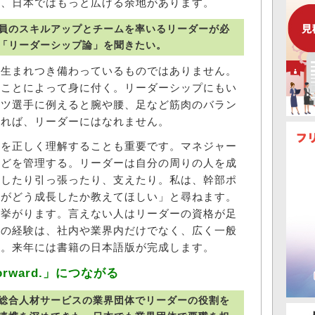
が、日本ではもっと広げる余地があります。
員のスキルアップとチームを率いるリーダーが必
「リーダーシップ論」を聞きたい。
生まれつき備わっているものではありません。
ることによって身に付く。リーダーシップにもい
ーツ選手に例えると腕や腰、足など筋肉のバラン
ければ、リーダーにはなれません。
を正しく理解することも重要です。マネジャー
などを管理する。リーダーは自分の周りの人を成
押したり引っ張ったり、支えたり。私は、幹部ポ
りがどう成長したか教えてほしい」と尋ねます。
が挙がります。言えない人はリーダーの資格が足
私の経験は、社内や業界内だけでなく、広く一般
す。来年には書籍の日本語版が完成します。
orward.」につながる
総合人材サービスの業界団体でリーダーの役割を