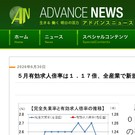
2026年6月30日
５月有効求人倍率は１．１７倍、全産業で新
厚
０
の