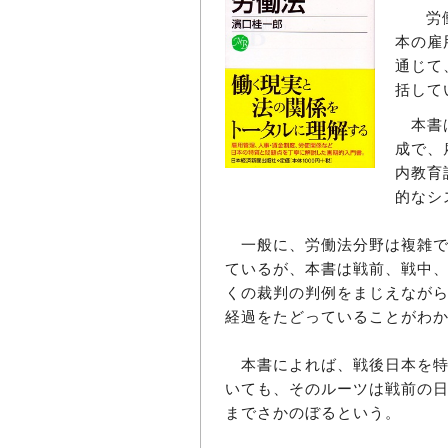
労働
本の雇
通じて
括して
本書は
成で、
内教育
的なシ
一般に、労働法分野は複雑で学
ているが、本書は戦前、戦中
くの裁判の判例をまじえなが
経過をたどっていることがわ
本書によれば、戦後日本を特
いても、そのルーツは戦前の
までさかのぼるという。