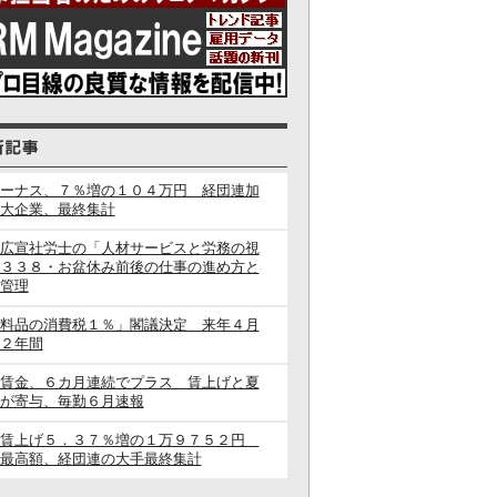
ーナス、７％増の１０４万円 経団連加
大企業、最終集計
広宣社労士の「人材サービスと労務の視
３３８・お盆休み前後の仕事の進め方と
管理
料品の消費税１％」閣議決定 来年４月
２年間
賃金、６カ月連続でプラス 賃上げと夏
が寄与、毎勤６月速報
闘賃上げ５．３７％増の１万９７５２円
最高額、経団連の大手最終集計