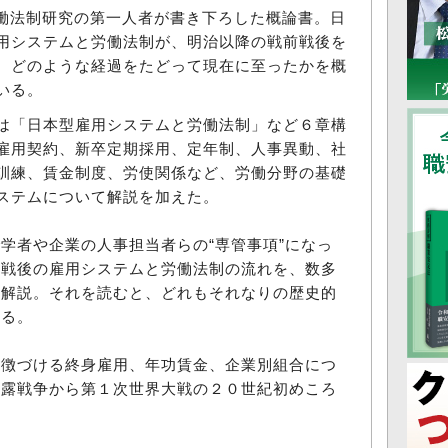
法制研究の第一人者が書き下ろした概論書。日
用システムと労働法制が、明治以降の戦前戦後を
、どのような経過をたどって現在に至ったかを概
いる。
「日本型雇用システムと労働法制」など６章構
雇用契約、新卒定期採用、定年制、人事異動、社
訓練、賃金制度、労使関係など、労働分野の基礎
ステムについて解説を加えた。
者や企業の人事担当者らの“専管事項”になっ
、戦後の雇用システムと労働法制の流れを、数多
ら解説。それを読むと、どれもそれなりの歴史的
かる。
徴づける終身雇用、年功賃金、企業別組合につ
日露戦争から第１次世界大戦の２０世紀初めころ