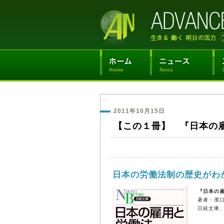
2011年10月15日
【この１冊】 『日本の
日本の労働法制の歴史がわ
『日本の
著者・濱
日経文庫