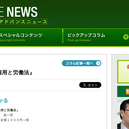
雇用と労働法』
かる
雇用と労働法』
口 桂一郎
、定価１０００円＋税