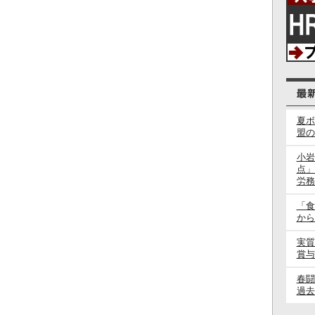
夏ボ
盟の
小岩
点」
労務
「食
から
実質
賞与
春
過去