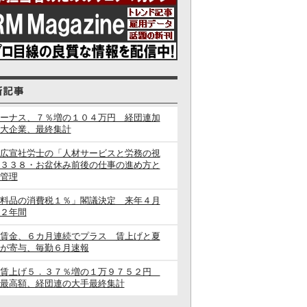
ーナス、７％増の１０４万円 経団連加
大企業、最終集計
広宣社労士の「人材サービスと労務の視
３３８・お盆休み前後の仕事の進め方と
管理
料品の消費税１％」閣議決定 来年４月
２年間
賃金、６カ月連続でプラス 賃上げと夏
が寄与、毎勤６月速報
闘賃上げ５．３７％増の１万９７５２円
最高額、経団連の大手最終集計