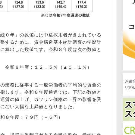
続０年」の数値には中途採用者が含まれている
調整するために、賃金構造基本統計調査の学歴計
めに算出した数値です。令和８年度は次の数値と
 令和８年度：１２．５％（▲０．１％）
の業務に従事する一般労働者の平均的な賃金の
を指します。令和８年度通達では、下記の数値と
ス運賃の値上げ、ガソリン価格の上昇の影響を受
去にない大幅な上昇値となりました。
和８年度：７９円（＋６円）
合、退職手当制度がある企業の割合、受給に必