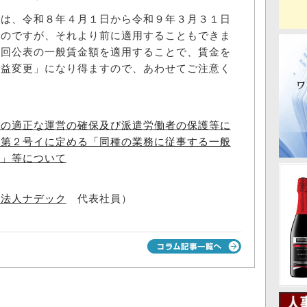
は、令和８年４月１日から令和９年３月３１日
ものですが、それより前に適用することもできま
今回公表の一般賃金額を適用することで、賃金を
利益変更」になり得ますので、あわせてご注意く
業の適正な運営の確保及び派遣労働者の保護等に
項第２号イに定める「同種の業務に従事する一般
」」等について
士法人ナデック
代表社員）