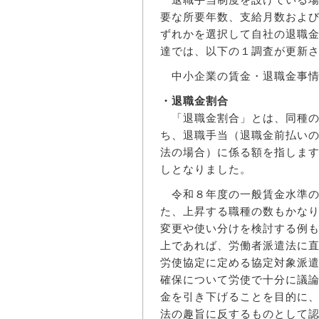
要な所要年数、支給月数およ
ずれかを選択して自社の退職
達では、以下の１調査が更新
中小企業の賃金・退職金事情
・退職金割合
「退職金割合」とは、同種の
ち、退職手当（退職金前払い
法の場合）に係る額を指しま
しとなりました。
令和８年度の一般賃金水準の
た、上昇する職種の数もかな
変更や使い分けを検討する例
上であれば、労働者派遣法に
労使協定に定める協定対象派
確保について労使で十分に議
金を引き下げることを目的に
法の趣旨に反するものとして