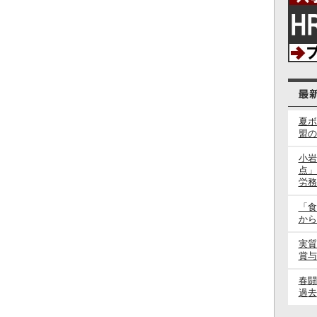
夏ボ
盟の
小岩
点」
労務
「食
から
実質
賞与
春
過去