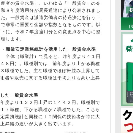
働者の賃金水準」、いわゆる「一般賃金」の令
和８年度適用分が局長通達により公表されまし
た。一般賃金は派遣労働者の待遇決定を行う上
で非常に重要な金額や指数となるものです。以
下に、令和７年度適用分との変更点を中心に整
理します。
・職業安定業務統計を活用した一般賃金水準
全体（職業計）で見ると、昨年度より４１円
２４８円）。職種別では、前年度より上がる職種
１３職種でした。主な職種でほぼ軒並み上昇して
技術者や販売に関する職種は平均よりも高い上昇
用した一般賃金水準
年度より１２２円上昇の１４４２円。職種別で
１１７職種、下がる職種が７職種でした。こちら
安定業務統計と同様にＩＴ関係の技術者が特に大
て上昇幅の違いが大きく出ています。