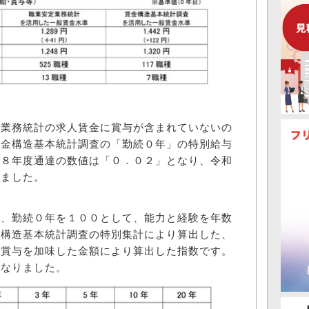
業務統計の求人賃金に賞与が含まれていないの
賃金構造基本統計調査の「勤続０年」の特別給与
和８年度通達の数値は「０．０２」となり、令和
りました。
、勤続０年を１００として、能力と経験を年数
金構造基本統計調査の特別集計により算出した、
に賞与を加味した金額により算出した指数です。
となりました。