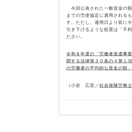
今回公表された一般賃金の額
までの労使協定に適用される
す。ただし、適用日より前に
引き下げるような処置は「不
ださい。
令和８年度の「労働者派遣事
関する法律第３０条の４第１
の労働者の平均的な賃金の額
（小岩 広宣／
社会保険労務