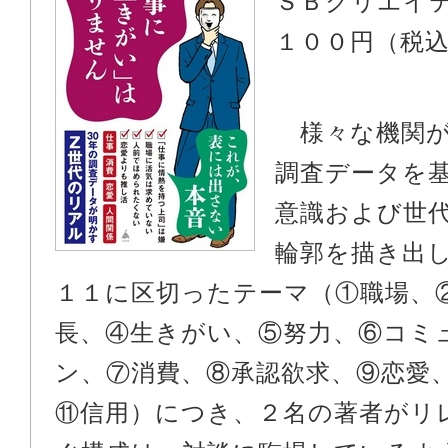
ＳＢクリエイ
１００円（税
様々な機関が
調査データを
意識および世
輪郭を描き出
１１に区切ったテーマ（①職場、
長、④生きがい、⑤努力、⑥コミ
ン、⑦消費、⑧承認欲求、⑨恋愛
⑪信用）につき、２名の著者がリ