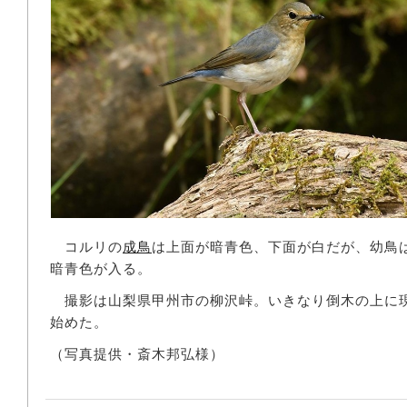
コルリの
成鳥
は上面が暗青色、下面が白だが、幼鳥
暗青色が入る。
撮影は山梨県甲州市の柳沢峠。いきなり倒木の上に
始めた。
（写真提供・斎木邦弘様）