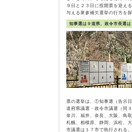
９日と２３日に投開票を迎え
与える衆参補欠選挙の行方を
知事選は９道県、政令市長選は
票の選挙は、①知事選（告示
道府県議選・政令市議選（同
奈川、福井、奈良、大阪、鳥
札幌、相模原、静岡、浜松、
市議選は１７市で執行される