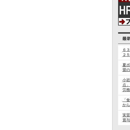
６３
２５
夏ボ
盟の
小岩
点」
労務
「食
から
実質
賞与