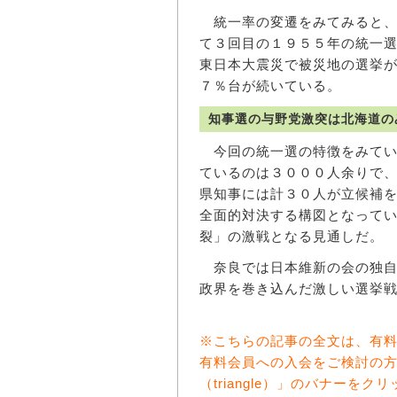
統一率の変遷をみてみると、
て３回目の１９５５年の統一
東日本大震災で被災地の選挙
７％台が続いている。
知事選の与野党激突は北海道の
今回の統一選の特徴をみてい
ているのは３０００人余りで
県知事には計３０人が立候補
全面的対決する構図となって
裂」の激戦となる見通しだ。
奈良では日本維新の会の独自
政界を巻き込んだ激しい選挙戦
※こちらの記事の全文は、有
有料会員への入会をご検討の
（triangle）」のバナー