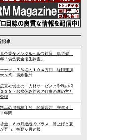
％企業がメンタルヘルス対策 厚労省、
年「労働安全衛生調査」
ーナス、７％増の１０４万円 経団連加
大企業、最終集計
広宣社労士の「人材サービスと労務の視
３３８・お盆休み前後の仕事の進め方と
管理
料品の消費税１％」閣議決定 来年４月
２年間
賃金、６カ月連続でプラス 賃上げと夏
が寄与、毎勤６月速報