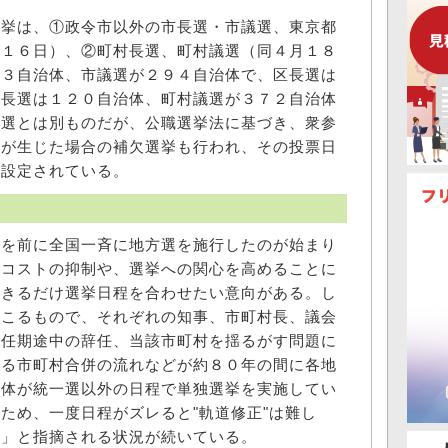
挙は、①政令市以外の市長選・市議選、東京都
月１６日）、②町村長選、町村議選（同４月１８
８３自治体、市議選が２９４自治体で、区長選は
村長選は１２０自治体、町村議選が３７２自治体
一選とは別ものだが、公職選挙法に基づき、衆参
員が生じた場合の補欠選挙も行われ、その投票日
に設定されている。
を前に全国一斉に地方選を施行したのが始まり
務コストの抑制や、選挙への関心を高めることに
できるだけ選挙日程を合わせたい意向がある。し
起こるもので、それぞれの知事、市町村長、議会
る任期途中の辞任、当該市町村を揺るがす問題に
たる市町村合併の流れなどが約８０年の間に各地
治体が統一選以外の日程で単独選挙を実施してい
ため、一度日程がズレると"軌道修正"は難し
選」と指摘される状況が続いている。