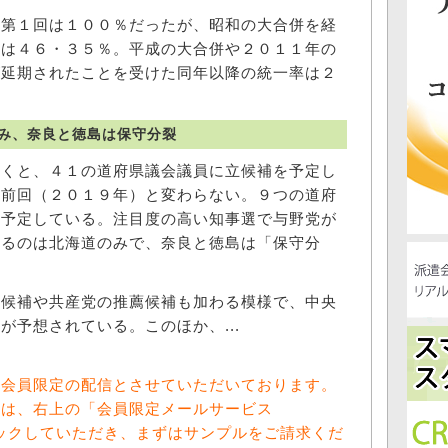
第１回は１００％だったが、昭和の大合併を経
選は４６・３５％。平成の大合併や２０１１年の
が延期されたことを受けた同年以降の統一率は２
み、奈良と徳島は保守分裂
くと、４１の道府県議会議員に立候補を予定し
、前回（２０１９年）と変わらない。９つの道府
を予定している。注目度の高い知事選で与野党が
いるのは北海道のみで、奈良と徳島は「保守分
候補や共産党の推薦候補も加わる模様で、中央
が予想されている。このほか、...
料会員限定の配信とさせていただいております。
方は、右上の「会員限定メールサービス
をクリックしていただき、まずはサンプルをご請求くだ