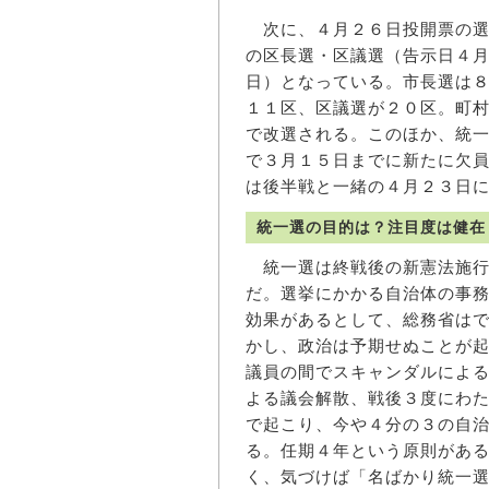
次に、４月２６日投開票の選
の区長選・区議選（告示日４
日）となっている。市長選は
１１区、区議選が２０区。町
で改選される。このほか、統
で３月１５日までに新たに欠
は後半戦と一緒の４月２３日
統一選の目的は？注目度は健在
統一選は終戦後の新憲法施行
だ。選挙にかかる自治体の事
効果があるとして、総務省は
かし、政治は予期せぬことが
議員の間でスキャンダルによ
よる議会解散、戦後３度にわ
で起こり、今や４分の３の自
る。任期４年という原則がある
く、気づけば「名ばかり統一