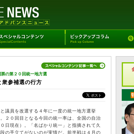
開票の第２０回統一地方選
と衆参補選の行方
と議員を改選する４年に一度の統一地方選挙
る。２０回目となる今回の統一率は、全国の自治
２０日現在）。「名ばかり統一」と指摘されて久
特段の手立てがないのが実情だ。前半戦は４月の