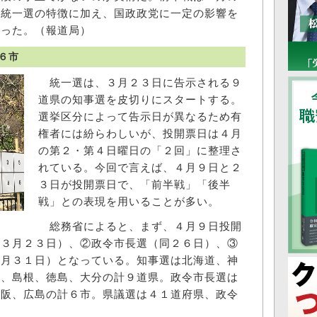
る統一選の特徴に加え、国政政党に一定の影響を
探った。（報道局）
６市
統一選は、３月２３日に告示される９
道県の知事選を皮切りにスタートする。
選挙区分によって告示日が異なるため有
権者には紛らわしいが、投開票日は４月
の第２・第４日曜日の「２回」に整理さ
れている。今回で言えば、４月９日と２
３日が投開票日で、「前半戦」「後半
戦」との表現を用いることが多い。
総務省によると、まず、４月９日投開
日３月２３日）、②政令市長選（同２６日）、③
３月３１日）となっている。知事選は北海道、神
取、島根、徳島、大分の計９道県。政令市長選は
大阪、広島の計６市。県議選は４１道府県、政令
。