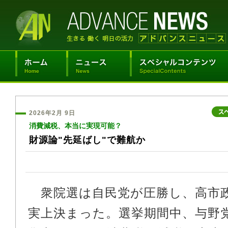
2026年2月 9日
消費減税、本当に実現可能？
財源論"先延ばし"で難航か
衆院選は自民党が圧勝し、高市
実上決まった。選挙期間中、与野