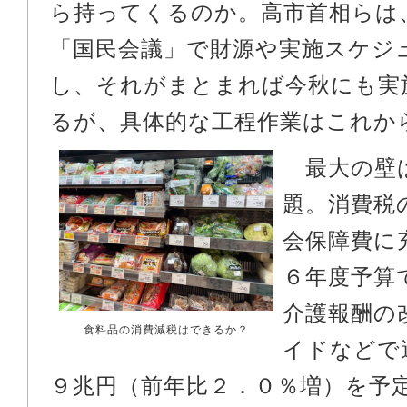
ら持ってくるのか。高市首相らは
「国民会議」で財源や実施スケジ
し、それがまとまれば今秋にも実
るが、具体的な工程作業はこれか
最大の壁
題。消費税
会保障費に
６年度予算
介護報酬の
食料品の消費減税はできるか？
イドなどで
９兆円（前年比２．０％増）を予