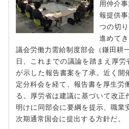
用仲介事
報提供事
つの切り
進めてき
議会労働力需給制度部会（鎌田耕
日、これまでの議論を踏まえ厚労
が示した報告書案を了承。近く開
定分科会を経て、報告書を厚生労
る。厚労省は建議に基づいて改正
明けに同部会に要綱を提示、職業
次期通常国会に提出する方針だ。