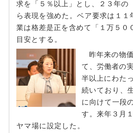
求を「５％以上」とし、２３年の
ら表現を強めた。ベア要求は１１
業は格差是正を含めて「１万５０
目安とする。
昨年来の物価
て、労働者の
半以上にわた
続いており、
に向けて一段
す。来年３月
ヤマ場に設定した。