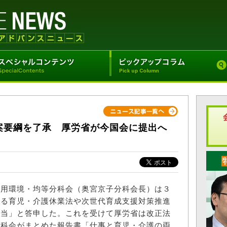
案要綱を了承 厚労省が今国会に提出へ
用環境・均等分科会（奥宮京子分科会長）は３
よる育児・介護休業法や次世代育成支援対策推進
妥当」と答申した。これを受けて厚労省は改正法
分科会がまとめた報告書「仕事と育児・介護の両