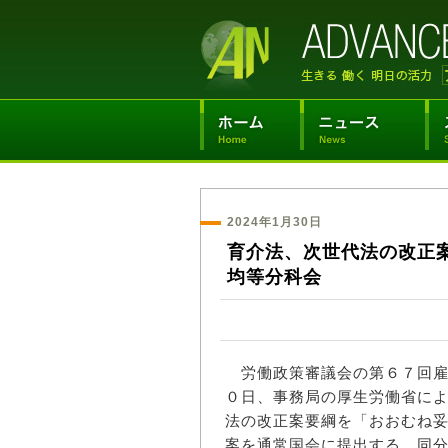
2024年1月30日
育介法、次世代法の改正
均等分科会
労働政策審議会の第６７回雇
０日、事務局の厚生労働省に
法の改正案要綱を「おおむね
案を通常国会に提出する。同