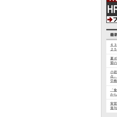
６３
２５
夏ボ
盟の
小岩
点」
労務
「食
から
実質
賞与