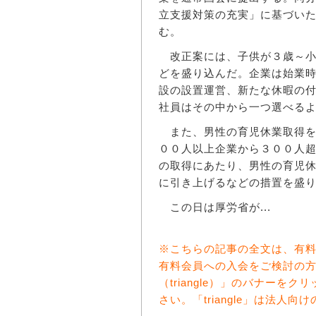
立支援対策の充実」に基づい
む。
改正案には、子供が３歳～小
どを盛り込んだ。企業は始業
設の設置運営、新たな休暇の
社員はその中から一つ選べる
また、男性の育児休業取得を
００人以上企業から３００人
の取得にあたり、男性の育児
に引き上げるなどの措置を盛
この日は厚労省が...
※こちらの記事の全文は、有
有料会員への入会をご検討の
（triangle）」のバナー
さい。「triangle」は法人