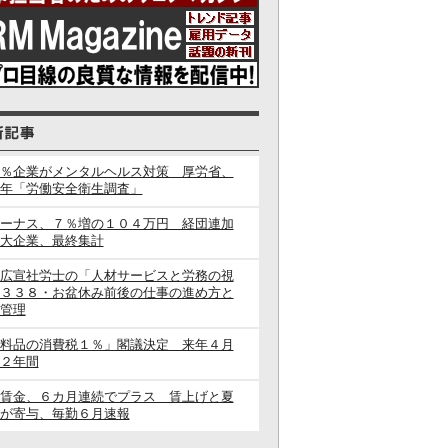
％企業がメンタルヘルス対策 厚労省、
年「労働安全衛生調査」
ーナス、７％増の１０４万円 経団連加
大企業、最終集計
広宣社労士の「人材サービスと労務の視
３３８・お盆休み前後の仕事の進め方と
管理
料品の消費税１％」閣議決定 来年４月
２年間
賃金、６カ月連続でプラス 賃上げと夏
が寄与、毎勤６月速報