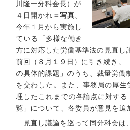
川隆一分科会長）が
４日開かれ
＝写真
、
今年１月から実施し
ている「多様な働き
方に対応した労働基準法の見直し
前回（８月１９日）に引き続き、
の具体的課題」のうち、裁量労働
を交わした。また、事務局の厚生
理したこれまでの各論点に対する
覧」について、各委員が意見を追
見直し議論を巡って同分科会は