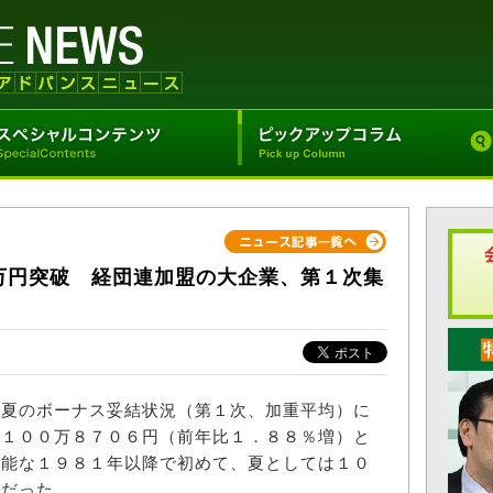
万円突破 経団連加盟の大企業、第１次集
夏のボーナス妥結状況（第１次、加重平均）に
は１００万８７０６円（前年比１．８８％増）と
可能な１９８１年以降で初めて、夏としては１０
高だった。