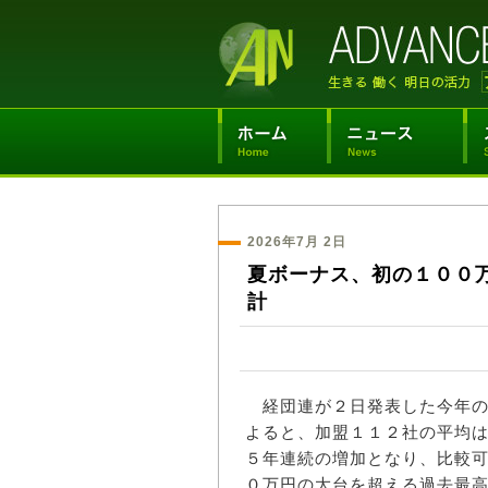
2026年7月 2日
夏ボーナス、初の１００
計
経団連が２日発表した今年の
よると、加盟１１２社の平均
５年連続の増加となり、比較
０万円の大台を超える過去最