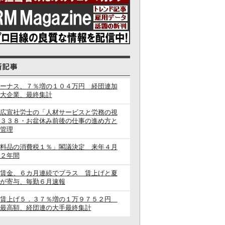
ーナス、７％増の１０４万円 経団連加
大企業、最終集計
広宣社労士の「人材サービスと労務の視
３３８・お盆休み前後の仕事の進め方と
管理
料品の消費税１％」閣議決定 来年４月
２年間
賃金、６カ月連続でプラス 賃上げと夏
が寄与、毎勤６月速報
闘賃上げ５．３７％増の１万９７５２円
最高額、経団連の大手最終集計