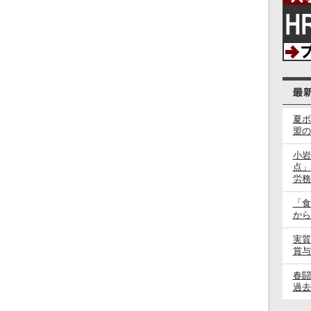
夏ボ
盟の
小岩
点」
労務
「食
から
実質
賞与
春
過去