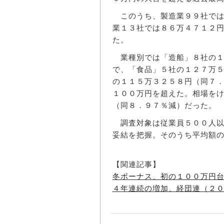
このうち、製造業９９社では
業１３社では８６万４７１２
た。
業種別では「造船」８社の１
で、「食品」５社の１２７万
の１１５万３２５８円（同７
１００万円を超えた。相場を
（同８．９７％減）だった。
調査対象は従業員５００人以
妥結を把握。そのうち平均額
【関連記事】
冬ボーナス、初の１００万円
４年連続の増加、経団連（２