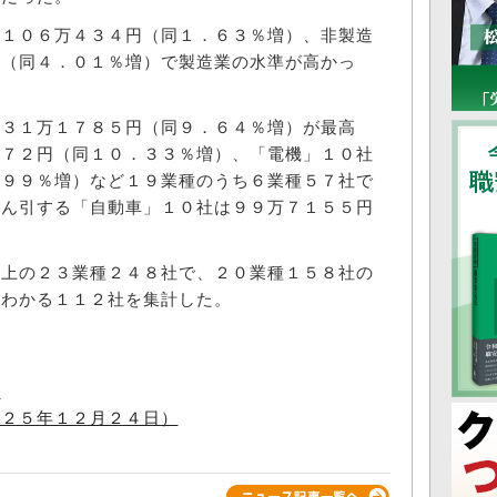
１０６万４３４円（同１．６３％増）、非製造
円（同４．０１％増）で製造業の水準が高かっ
３１万１７８５円（同９．６４％増）が最高
５７２円（同１０．３３％増）、「電機」１０社
．９９％増）など１９業種のうち６業種５７社で
けん引する「自動車」１０社は９９万７１５５円
上の２３業種２４８社で、２０業種１５８社の
のわかる１１２社を集計した。
台
０２５年１２月２４日）