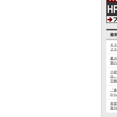
６３
２５
夏ボ
盟の
小岩
点」
労務
「食
から
実質
賞与