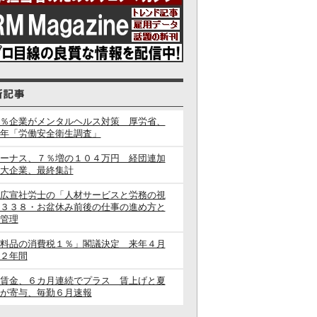
％企業がメンタルヘルス対策 厚労省、
年「労働安全衛生調査」
ーナス、７％増の１０４万円 経団連加
大企業、最終集計
広宣社労士の「人材サービスと労務の視
３３８・お盆休み前後の仕事の進め方と
管理
料品の消費税１％」閣議決定 来年４月
２年間
賃金、６カ月連続でプラス 賃上げと夏
が寄与、毎勤６月速報