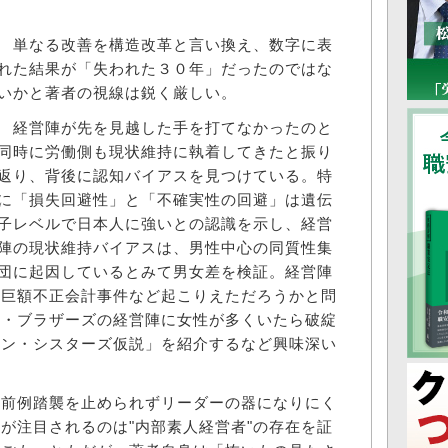
単なる改善を構造改革と言い換え、数字に表
れた結果が「失われた３０年」だったのではな
いかと著者の視線は鋭く厳しい。
経営陣が先を見越した手を打てなかったのと
同時に労働側も現状維持に執着してきたと振り
返り、背後に認知バイアスを見つけている。特
に「損失回避性」と「不確実性の回避」は遺伝
子レベルで日本人に強いとの認識を示し、経営
陣の現状維持バイアスは、男性中心の同質性集
団に起因しているとみて男女差を検証。経営陣
ら巨額不正会計事件など起こりえただろうかと問
ン・ブラザーズの経営陣に女性が多くいたら破綻
マン・シスターズ仮説」を紹介するなど興味深い
前例踏襲を止められずリーダーの器になりにく
が注目されるのは"内部素人経営者"の存在を証