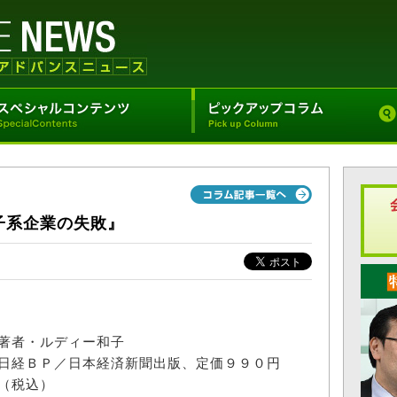
子系企業の失敗』
著者・ルディー和子
日経ＢＰ／日本経済新聞出版、定価９９０円
（税込）