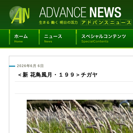
2026年6月 6日
＜新 花鳥風月・１９９＞チガヤ