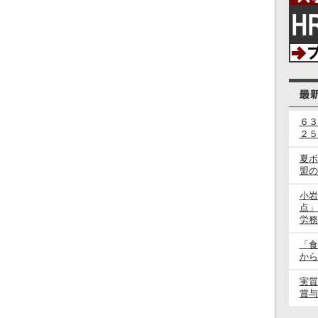
６３
２５
夏ボ
盟の
小岩
点」
労務
「食
から
実質
賞与