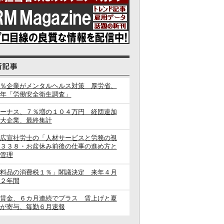
％企業がメンタルヘルス対策 厚労省、
年「労働安全衛生調査」
ーナス、７％増の１０４万円 経団連加
大企業、最終集計
広宣社労士の「人材サービスと労務の視
３３８・お盆休み前後の仕事の進め方と
管理
料品の消費税１％」閣議決定 来年４月
２年間
賃金、６カ月連続でプラス 賃上げと夏
が寄与、毎勤６月速報