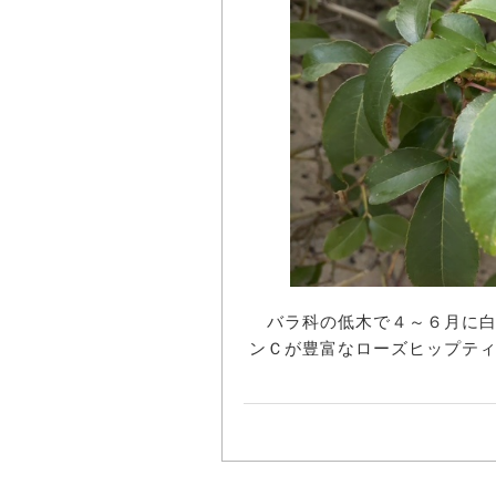
バラ科の低木で４～６月に白
ンＣが豊富なローズヒップテ