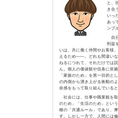
と、
き合
いっ
あっ
ンプ
自分
利益
いは、共に働く仲間やお客様
えるため――。どれも間違い
ねるにつれて、それだけでは
ん。個人の価値観や信条に依
「家族のため」を第一目的と
の内側から湧き上がる衝動の
命感をもって取り組んでいる
社会には、仕事や職業観を取
のため」「生活のため」とい
種の「共通ルール」であり、
す。しかし一方で、人間には