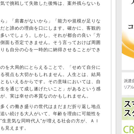
本気で挑戦して失敗した後悔は、案外残らないも
ら」「肩書がないから」「能力や規模が足りな
理だと諦めの理由を口にします。確かに、客観的
も多いでしょう。しかし、それが都合の良い「方
る側面も否定できません。そう言っておけば周囲
よりも自分の心を一時的に納得させることができ
のを大局的にとらえることで、「せめて自分に
える視点も大切かもしれません。人生とは、結局
だともいえるからです。その意味においては、自
人生を通じて成し遂げたいこと」があるという感
体が、実は幸せの本質なのかもしれません。
多くの働き盛りの世代はまだまだ折り返し地点
を追い続ける大人がいて、年齢を理由に可能性を
"生意気な同時代人"が増える社会の方が、ＡＩ
にも見えます。