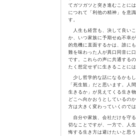
てガツガツと突き進むことに
につれて「利他の精神」を意
す。
人生も経営も、決して良いこ
か、いつ家族に予期せぬ不幸
的危機に直面するかは、誰に
難を味わった人が異口同音に
です。これらの声に共通する
たく想定せずに生きることに
少し哲学的な話になるかもし
「死生観」だと思います。人
生きるか」が見えてくる生き
どこへ向かおうとしているの
方は大きく変わっていくので
自分や家族、会社だけを守る
切なことですが、一方で、人
悔する生き方は避けたいと思