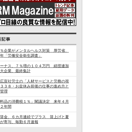
％企業がメンタルヘルス対策 厚労省、
年「労働安全衛生調査」
ーナス、７％増の１０４万円 経団連加
大企業、最終集計
広宣社労士の「人材サービスと労務の視
３３８・お盆休み前後の仕事の進め方と
管理
料品の消費税１％」閣議決定 来年４月
２年間
賃金、６カ月連続でプラス 賃上げと夏
が寄与、毎勤６月速報