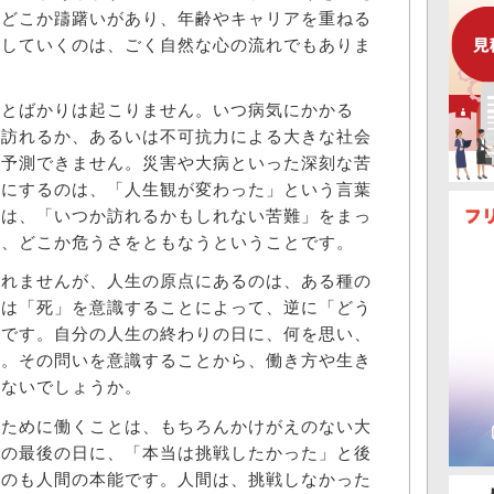
はどこか躊躇いがあり、年齢やキャリアを重ねる
識していくのは、ごく自然な心の流れでもありま
とばかりは起こりません。いつ病気にかかる
が訪れるか、あるいは不可抗力による大きな社会
も予測できません。災害や大病といった深刻な苦
口にするのは、「人生観が変わった」という言葉
のは、「いつか訪れるかもしれない苦難」をまっ
は、どこか危うさをともなうということです。
れませんが、人生の原点にあるのは、ある種の
間は「死」を意識することによって、逆に「どう
物です。自分の人生の終わりの日に、何を思い、
か。その問いを意識することから、働き方や生き
はないでしょうか。
ために働くことは、もちろんかけがえのない大
生の最後の日に、「本当は挑戦したかった」と後
うのも人間の本能です。人間は、挑戦しなかった