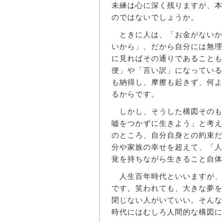
未練は心に深く残りますが、
のではないでしょうか。
ときに人は、「お金がないか
いから」、だから自分には無
に見ればその通りであること
便」や「言い訳」になってい
も納得し、摩擦も起きず、何
るからです。
しかし、そうした構図そのも
嘘をつかずに生きよう」と考
のところ、自分自身との約束
分や家族の幸せを超えて、「
覚を持ちながら生きること自
人生百年時代といいますが、
です。笑われても、大きな夢
閉じない人がいていい。そんな
時代にはむしろ人間的な構図