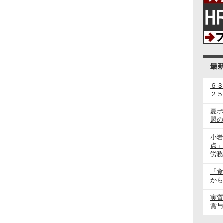
６３
２５
夏ボ
盟の
小岩
点」
労務
「食
から
実質
賞与