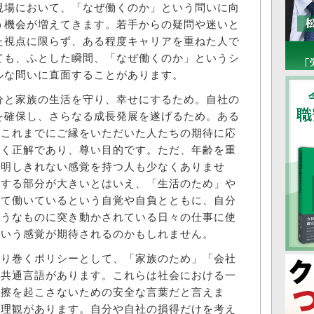
現場において、「なぜ働くのか」という問いに向
う機会が増えてきます。若手からの疑問や迷いと
た視点に限らず、ある程度キャリアを重ねた人で
ても、ふとした瞬間、「なぜ働くのか」というシ
ルな問いに直面することがあります。
と家族の生活を守り、幸せにするため。自社の
を確保し、さらなる成長発展を遂げるため。ある
、これまでにご縁をいただいた人たちの期待に応
なく正解であり、尊い目的です。ただ、年齢を重
説明しきれない感覚を持つ人も少なくありませ
拠する部分が大きいとはいえ、「生活のため」や
して働いているという自覚や自負とともに、自分
ようなものに突き動かされている日々の仕事に使
という感覚が期待されるのかもしれません。
り巻くポリシーとして、「家族のため」「会社
う共通言語があります。これらは社会における一
摩擦を起こさないための安全な言葉だと言えま
倫理観があります。自分や自社の損得だけを考え