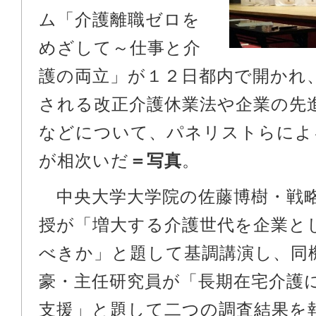
ム「介護離職ゼロを
めざして～仕事と介
護の両立」が１２日都内で開かれ
される改正介護休業法や企業の先
などについて、パネリストらによ
が相次いだ
＝写真
。
中央大学大学院の佐藤博樹・戦
授が「増大する介護世代を企業と
べきか」と題して基調講演し、同
豪・主任研究員が「長期在宅介護
支援」と題して二つの調査結果を