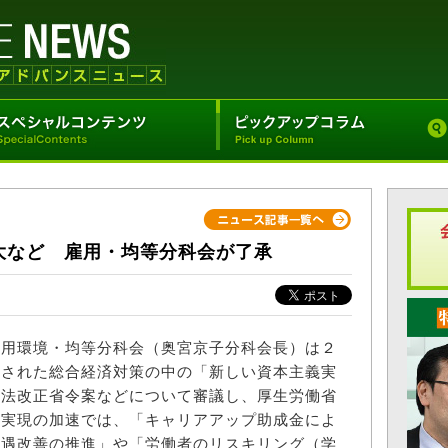
大など 雇用・均等分科会が了承
用環境・均等分科会（奥宮京子分科会長）は２
定された総合経済対策の中の「新しい資本主義実
険法改正省令案などについて審議し、厚生労働省
義実現の加速では、「キャリアアップ助成金によ
処遇改善の推進」や「労働者のリスキリング（学