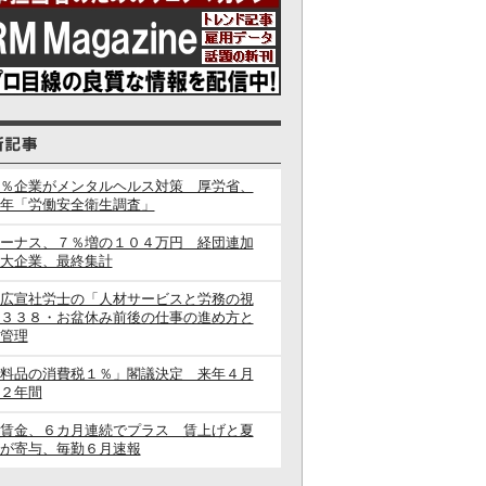
％企業がメンタルヘルス対策 厚労省、
年「労働安全衛生調査」
ーナス、７％増の１０４万円 経団連加
大企業、最終集計
広宣社労士の「人材サービスと労務の視
３３８・お盆休み前後の仕事の進め方と
管理
料品の消費税１％」閣議決定 来年４月
２年間
賃金、６カ月連続でプラス 賃上げと夏
が寄与、毎勤６月速報