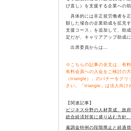
び直し）を支援する企業への
具体的には非正規労働者を正
額した場合の企業助成を拡充
支援コース」を追加して、助
定だが、キャリアアップ助成
出席委員からは...
※こちらの記事の全文は、有
有料会員への入会をご検討の
（triangle）」のバナー
さい。「triangle」は法人
【関連記事】
ビジネス分野の人材育成、政
総合経済対策に盛り込む方針
雇調金特例の段階廃止と経過