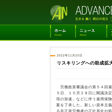
2022年11月25日
リスキリングへの助成拡
労働政策審議会の第５４回雇
５日、１０月２８日に閣議決
現の加速」などに伴う雇用保
案を了承した。新しい資本主
る非正規労働者の正社員化や