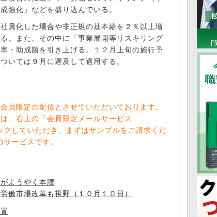
助成強化」などを盛り込んでいる。
社員化した場合や非正規の基本給を２％以上増
する。また、その中に「事業展開等リスキリング
成率・助成額を引き上げる。１２月上旬の施行予
については９月に遡及して適用する。
料会員限定の配信とさせていただいております。
方は、右上の「会員限定メールサービス
をクリックしていただき、まずはサンプルをご請求くだ
向けのサービスです。
府がようやく本腰
、労働市場改革も視野（１０月１０日）
措置