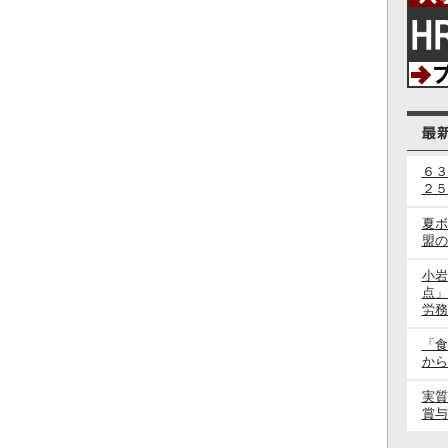
６３
２５
夏ボ
盟の
小岩
点」
労務
「食
から
実質
賞与