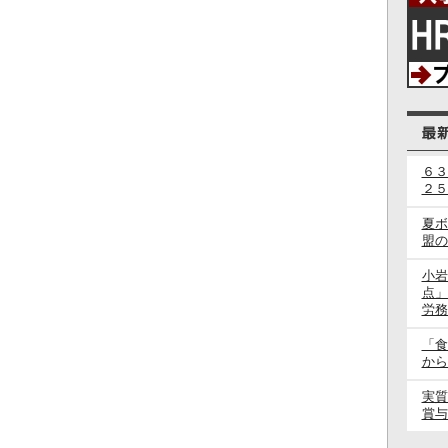
６３
２５
夏ボ
盟の
小岩
点」
労務
「食
から
実質
賞与