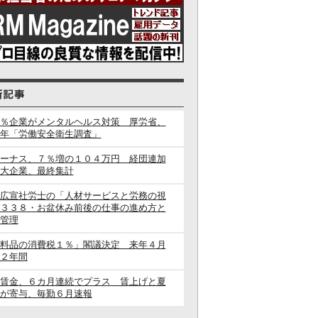
％企業がメンタルヘルス対策 厚労省、
年「労働安全衛生調査」
ーナス、７％増の１０４万円 経団連加
大企業、最終集計
広宣社労士の「人材サービスと労務の視
３３８・お盆休み前後の仕事の進め方と
管理
料品の消費税１％」閣議決定 来年４月
２年間
賃金、６カ月連続でプラス 賃上げと夏
が寄与、毎勤６月速報