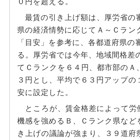
０円を超える。
最賃の引き上げ額は、厚労省の
県の経済情勢に応じてＡ～Ｃラン
「目安」を参考に、各都道府県の
る。厚労省では今年、地域間格差
てＣランクを６４円、都市部のＡ
３円とし、平均で６３円アップの
安に設定した。
ところが、賃金格差によって労
機感を強めるＢ、Ｃランク県など
き上げの議論が強まり、３９道府