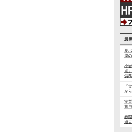
夏ボ
盟の
小岩
点」
労務
「食
から
実質
賞与
春
過去