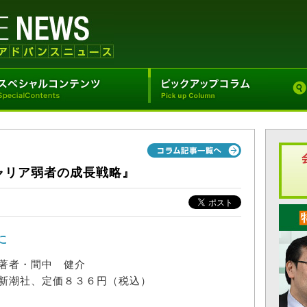
ャリア弱者の成長戦略』
に
著者・間中 健介
新潮社、定価８３６円（税込）