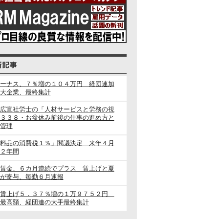
ーナス、７％増の１０４万円 経団連加
大企業、最終集計
広宣社労士の「人材サービスと労務の視
３３８・お盆休み前後の仕事の進め方と
管理
料品の消費税１％」閣議決定 来年４月
２年間
賃金、６カ月連続でプラス 賃上げと夏
が寄与、毎勤６月速報
闘賃上げ５．３７％増の１万９７５２円
最高額、経団連の大手最終集計