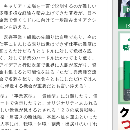
キャリア・立場を一言で説明するのが難しい
多種多様な経験を積み上げてきた著者が、日本
企業で働くミドルに向けて一歩踏み出すアクシ
ョンを訴える。
既存事業・組織の先細りは自明であり、今の
仕事に甘んじる限り出世はできず仕事の難度は
高まるだけだろうとミドルに対して危機を説
く。対して起業のハードルはかつてより低く、
アイデアと行動次第で世界に人脈が広がり、資
金も集まると可能性を語る（ただし異業種交流
会で名刺を配り、飲食をともにしただけでは人
スに伴走する機会が重要だとも言い添える）。
型」「事業家型」「貴族型」に分類したり、個
シートで例示したりと、オリジナリティあふれる
新しい景色が見えるとされる「２３の成長戦略」
資格・肩書きの断捨離、本屋へ足を運ぶといった
、人事には、転職・休職・副業・出戻りのいずれ