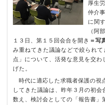
厚生
仲介
に関
（阿
１３日、第１５回会合を開き
＝写
み重ねてきた議論などで絞られて
点」について、活発な意見を交わ
げた。
時代に適応した求職者保護の視
してきた議論は、昨年３月の初会
数え、検討会としての「報告書」