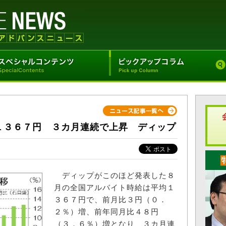
１３６７円 ３カ月連続で上昇 ディップ
ディップがこのほど発表した８
月の全国アルバイト時給は平均１
３６７円で、前月比３円（０．
２％）増、前年同月比４８円
（３．６％）増となり、３カ月連