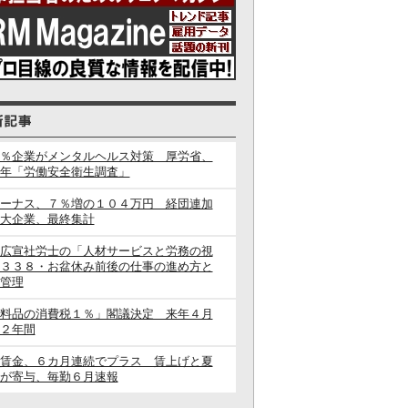
％企業がメンタルヘルス対策 厚労省、
年「労働安全衛生調査」
ーナス、７％増の１０４万円 経団連加
大企業、最終集計
広宣社労士の「人材サービスと労務の視
３３８・お盆休み前後の仕事の進め方と
管理
料品の消費税１％」閣議決定 来年４月
２年間
賃金、６カ月連続でプラス 賃上げと夏
が寄与、毎勤６月速報