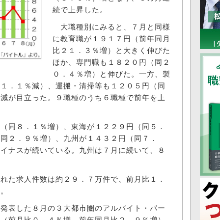
続で上昇した。
大職種別にみると、７月と同様
に教育職が１９１７円（前年同月
比２１．３％増）と大きく伸びた
ほか、専門職も１８２０円（同２
０．４％増）と伸びた。一方、製
２１．１％減）、運搬・清掃等も１２０５円（同
増減が目立った。９職種のうち６職種で前年を上
（同８．１％増）、東海が１２２９円（同５．
（同２．９％増）、九州が１４３２円（同７．
マイナスが続いている。九州は７月に続いて、８
れた求人件数は約２９．７万件で、前月比１．
増。
発表した８月の３大都市圏のアルバイト・パー