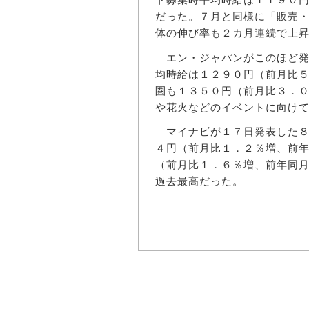
ト募集時平均時給は１１９０
だった。７月と同様に「販売
体の伸び率も２カ月連続で上
エン・ジャパンがこのほど発
均時給は１２９０円（前月比
圏も１３５０円（前月比３．
や花火などのイベントに向け
マイナビが１７日発表した８
４円（前月比１．２％増、前
（前月比１．６％増、前年同
過去最高だった。