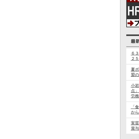
６３
２５
夏ボ
盟の
小岩
点」
労務
「食
から
実質
賞与