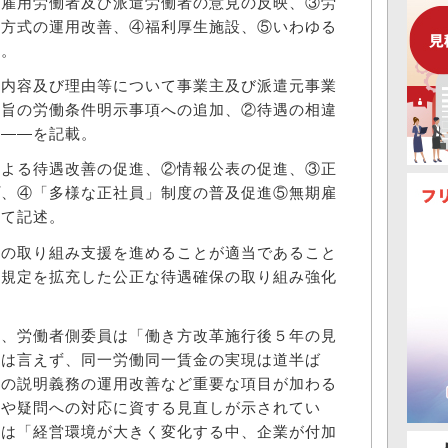
期雇用労働者及び派遣労働者の意見の反映、③労
定方式の運用改善、④福利厚生施設、⑤いわゆる
記。
内容及び理由等について事業主及び派遣元事業
る旨の労働条件明示事項への追加、②待遇の相違
法――を記載。
よる待遇改善の促進、②情報公表の促進、③正
プ、④「多様な正社員」制度の普及促進⑤無期雇
いて記述。
の取り組み支援を進めることが適当であること
行規定を拡充した公正な待遇確保の取り組み強化
。
、労働者側委員は「働き方改革施行後５年の見
とは言えず、同一労働同一賃金の実現は道半ば
遇の説明義務の運用改善など重要な項目が加わる
題や疑問への対応に資する見直しが示されてい
員は「経営環境が大きく変化する中、企業が付加