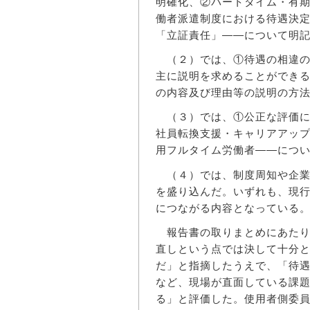
明確化、②パートタイム・有
働者派遣制度における待遇決
「立証責任」――について明
（２）では、①待遇の相違の
主に説明を求めることができ
の内容及び理由等の説明の方
（３）では、①公正な評価に
社員転換支援・キャリアアッ
用フルタイム労働者――につ
（４）では、制度周知や企業
を盛り込んだ。いずれも、現
につながる内容となっている
報告書の取りまとめにあたり
直しという点では決して十分
だ」と指摘したうえで、「待
など、現場が直面している課
る」と評価した。使用者側委