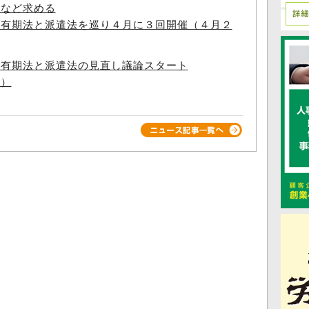
廃など求める
・有期法と派遣法を巡り４月に３回開催（４月２
・有期法と派遣法の見直し議論スタート
日）