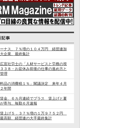
ーナス、７％増の１０４万円 経団連加
大企業、最終集計
広宣社労士の「人材サービスと労務の視
３３８・お盆休み前後の仕事の進め方と
管理
料品の消費税１％」閣議決定 来年４月
２年間
賃金、６カ月連続でプラス 賃上げと夏
が寄与、毎勤６月速報
闘賃上げ５．３７％増の１万９７５２円
最高額、経団連の大手最終集計