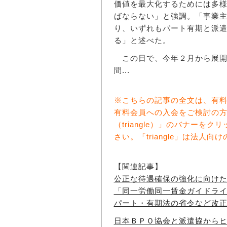
価値を最大化するためには多
ばならない」と強調。「事業
り、いずれもパート有期と派
る」と述べた。
この日で、今年２月から展開
間...
※こちらの記事の全文は、有
有料会員への入会をご検討の
（triangle）」のバナー
さい。「triangle」は法人
【関連記事】
公正な待遇確保の強化に向け
「同一労働同一賃金ガイドラ
パート・有期法の省令など改
日本ＢＰＯ協会と派遣協から