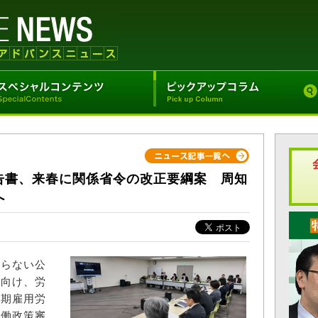
告書、来春に関係省令の改正要綱案 周知
へ
らない公
に向け、労
有期雇用労
労働政策審