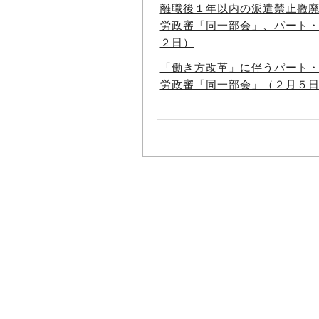
離職後１年以内の派遣禁止撤
労政審「同一部会」、パート
２日）
「働き方改革」に伴うパート
労政審「同一部会」（２月５