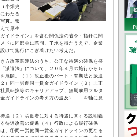
」（小畑史
間にわたる
＝写真
。報
まえて厚生
金ガイドライン」を含む関係法の省令・指針に関
をメドに同部会に諮問。了承を得たうえで、企業
を設けて施行にこぎ着けたい考えだ。
き方改革関連法のうち、公正な待遇の確保を盛
と「派遣法」について、２０年４月の施行から５
論を展開。（１）改正後のパート・有期法と派遣
（２）同一労働同一賃金ガイドライン（３）非正
正社員転換等のキャリアアップ、無期雇用フルタ
賃金ガイドラインの考え方の波及）――を軸に見
待遇（２）労働者に対する待遇に関する説明義
よる待遇改善の促進（４）行政による履行確保
では、①同一労働同一賃金ガイドラインの更なる