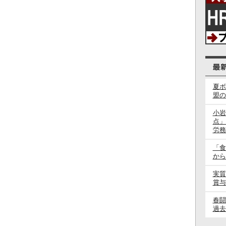
夏ボ
盟の
小岩
点」
労務
「食
から
実質
賞与
春
過去