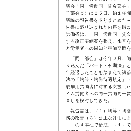
議会「同一労働同一賃金部会
子部会長）は２５日、約１年
議論の報告書を取りまとめた
告書に盛り込まれた内容を踏
労働省は、「同一労働同一賃
する改正要綱案を整え、来春
と労働者への周知と準備期間
「同一部会」は今年２月、働
り込んだ「パート・有期法」
年経過したことを踏まえて議
法の「均等・均衡待遇規定」
規雇用労働者に対する支援（
イム労働者への同一労働同一
直しを検討してきた。
報告書は、（１）均等・均衡
務の改善（３）公正な評価に
――の４本柱で構成。（１）