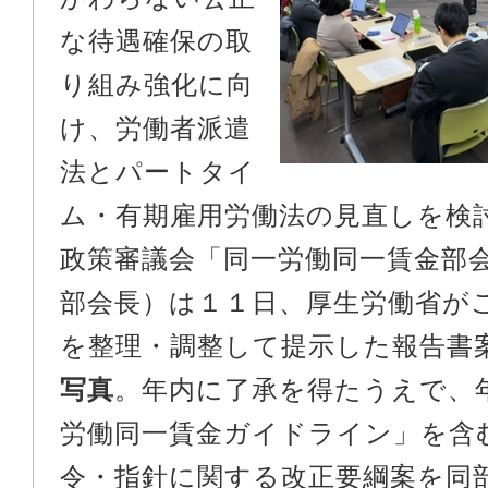
な待遇確保の取
り組み強化に向
け、労働者派遣
法とパートタイ
ム・有期雇用労働法の見直しを検
政策審議会「同一労働同一賃金部
部会長）は１１日、厚生労働省が
を整理・調整して提示した報告書
写真
。年内に了承を得たうえで、
労働同一賃金ガイドライン」を含
令・指針に関する改正要綱案を同