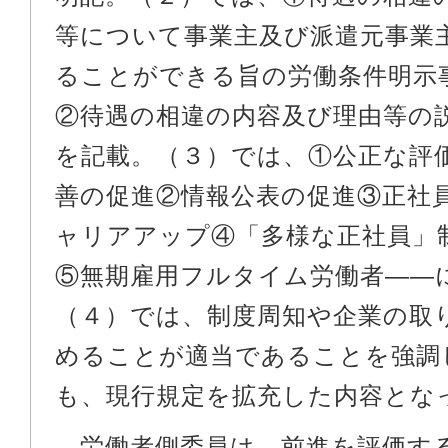
等について事業主及び派遣元事業
ることができる旨の労働条件明示
②待遇の相違の内容及び理由等の
を記載。（３）では、①公正な評
善の促進②情報公表の促進③正社
ャリアアップ④「多様な正社員」
⑤無期雇用フルタイム労働者――
（４）では、制度周知や企業の取
めることが適当であることを強調
も、現行規定を拡充した内容とな
労働者側委員は、前進を評価す