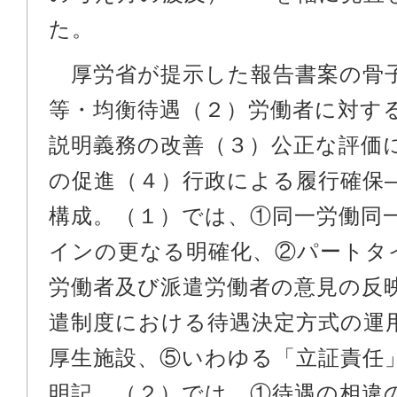
た。
厚労省が提示した報告書案の骨
等・均衡待遇（２）労働者に対す
説明義務の改善（３）公正な評価
の促進（４）行政による履行確保
構成。（１）では、①同一労働同
インの更なる明確化、②パートタ
労働者及び派遣労働者の意見の反
遣制度における待遇決定方式の運
厚生施設、⑤いわゆる「立証責任
明記。（２）では、①待遇の相違