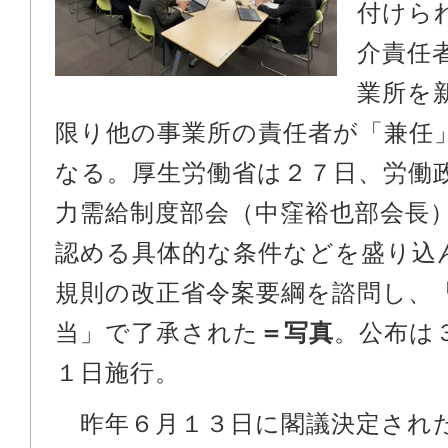
付けら
介責任
業所を
限り他の事業所の責任者が「兼任
なる。厚生労働省は２７日、労働
力需給制度部会（中窪裕也部会長
認める具体的な条件などを盛り込
規則の改正省令案要綱を諮問し、
当」で了承された
＝写真
。公布は
１日施行。
昨年６月１３日に閣議決定され