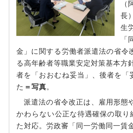
（
長
生
「
金」に関する労働者派遣法の省令
る高年齢者等職業安定対策基本方
者を「おおむね妥当」、後者を「
た
＝写真
。
派遣法の省令改正は、雇用形態
かわらない公正な待遇確保の取り
た対応。労政審「同一労働同一賃