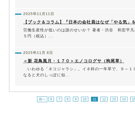
2025年11月11日
【ブック＆コラム】『日本の会社員はなぜ「やる気」
労働生産性が低いのは誰のせいか？ 著者・渋谷 和宏平凡
５円（税込）...
2025年11月 8日
＜新 花鳥風月・１７０＞エノコログサ（狗尾草）
いわゆる「ネコジャラシ」。イネ科の一年草で、９～１
なると犬のしっぽに似...
前へ
6
7
8
9
10
11
12
13
14
1