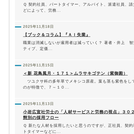
Ｑ 契約社員、パートタイマー、アルバイト、派遣社員、請
どによって、労務...
2025年11月18日
【ブック＆コラム】『ＡＩ失業』
職業は消滅しないが雇用者は減っていく？ 著者・井上 智
ティブ、定価...
2025年11月15日
＜新 花鳥風月・１７１＞ムラサキゴテン（紫御殿）
ツユクサ科の多年草でメキシコ原産。葉も茎も紫色をし
のが特徴で、７～１０...
2025年11月13日
小岩広宣社労士の「人材サービスと労務の視点」３０
態別の採用フロー
Ｑ 新たな人材を採用したいと思うのですが、正社員、契約
トタイマーなどに...