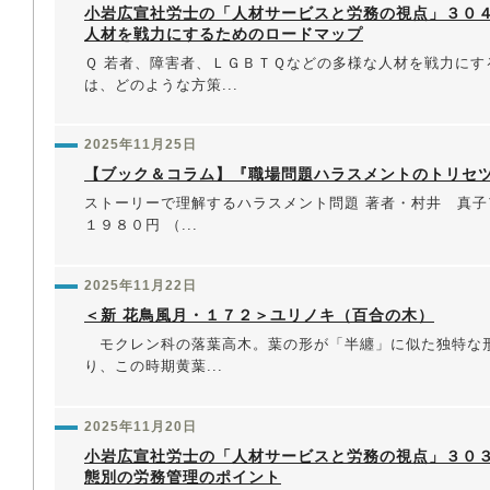
小岩広宣社労士の「人材サービスと労務の視点」３０
人材を戦力にするためのロードマップ
Ｑ 若者、障害者、ＬＧＢＴＱなどの多様な人材を戦力にす
は、どのような方策...
2025年11月25日
【ブック＆コラム】『職場問題ハラスメントのトリセ
ストーリーで理解するハラスメント問題 著者・村井 真子
１９８０円 （...
2025年11月22日
＜新 花鳥風月・１７２＞ユリノキ（百合の木）
モクレン科の落葉高木。葉の形が「半纏」に似た独特な
り、この時期黄葉...
2025年11月20日
小岩広宣社労士の「人材サービスと労務の視点」３０
態別の労務管理のポイント