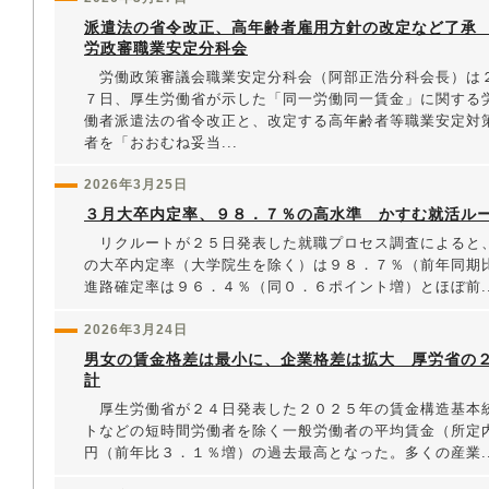
派遣法の省令改正、高年齢者雇用方針の改定など了
労政審職業安定分科会
労働政策審議会職業安定分科会（阿部正浩分科会長）は
７日、厚生労働省が示した「同一労働同一賃金」に関する
働者派遣法の省令改正と、改定する高年齢者等職業安定対
者を「おおむね妥当...
2026年3月25日
３月大卒内定率、９８．７％の高水準 かすむ就活ル
リクルートが２５日発表した就職プロセス調査によると
の大卒内定率（大学院生を除く）は９８．７％（前年同期
進路確定率は９６．４％（同０．６ポイント増）とほぼ前..
2026年3月24日
男女の賃金格差は最小に、企業格差は拡大 厚労省の
計
厚生労働省が２４日発表した２０２５年の賃金構造基本
トなどの短時間労働者を除く一般労働者の平均賃金（所定
円（前年比３．１％増）の過去最高となった。多くの産業..