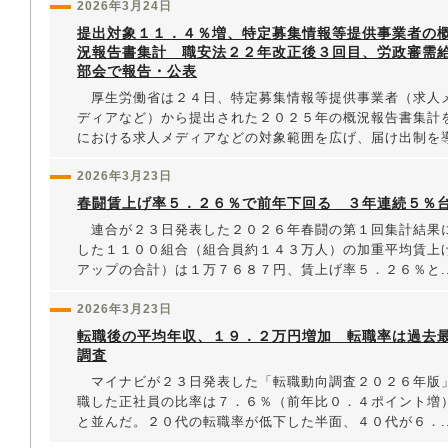
2026年3月24日
提出対象１１．４％増、特定募集情報等提供事業者の
況報告書集計 職安法２２年改正後３回目、労政審需
部会で報告・公表
厚生労働省は２４日、特定募集情報等提供事業者（求人
ディアなど）から提出された２０２５年の概況報告書集計
における求人メディアなどの対象範囲を広げ、届け出制を導
2026年3月23日
春闘賃上げ率５．２６％で前年下回る ３年連続５％
連合が２３日発表した２０２６年春闘の第１回集計結果
した１１００組合（組合員約１４３万人）の加重平均賃上
アップの合計）は１万７６８７円、賃上げ率５．２６％と..
2026年3月23日
転職後の平均年収、１９．２万円増加 転職率は過去
調査
マイナビが２３日発表した「転職動向調査２０２６年版
職した正社員の比率は７．６％（前年比０．４ポイント増
と並んだ。２０代の転職率が低下した半面、４０代が６．..