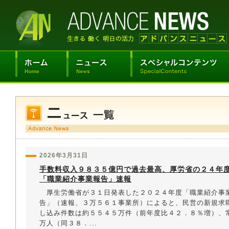
2026年3月31日
手数料収入９８３５億円で過去最高、厚労省の２４年
「職業紹介事業報告」速報
厚生労働省が３１日発表した２０２４年度「職業紹介事
告」（速報、３万５６１事業所）によると、民営の新規求
し込み件数は約５５４５万件（前年度比４２．８％増）、
万人（同３８．...