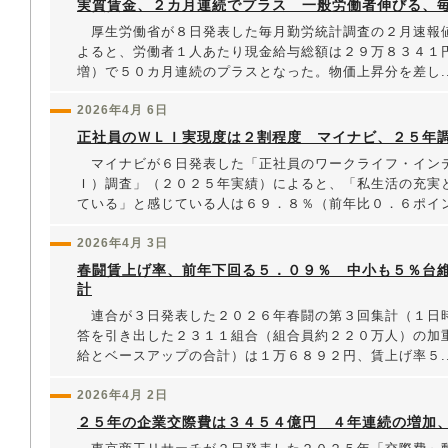
実質賃金、２カ月連続でプラス 一般労働者伸びる、
厚生労働省が８日発表した毎月勤労統計調査の２月速報
よると、労働者１人あたり現金給与総額は２９万８３４１
増）で５０カ月連続のプラスとなった。物価上昇分を差し..
2026年4月 6日
正社員のＷＬＩ実現度は２割程度 マイナビ、２５年
マイナビが６日発表した「正社員のワークライフ・イン
Ｉ）調査」（２０２５年実績）によると、「私生活の充実
ている」と感じている人は６９．８％（前年比０．６ポイン.
2026年4月 3日
春闘賃上げ率、前年下回る５．０９％ 中小も５％台
計
連合が３日発表した２０２６年春闘の第３回集計（１日
答を引き出した２３１１組合（組合員約２２０万人）の加
給とベースアップの合計）は１万６８９２円、賃上げ率５..
2026年4月 2日
２５年の企業交際費は３４５４億円 ４年連続の増加