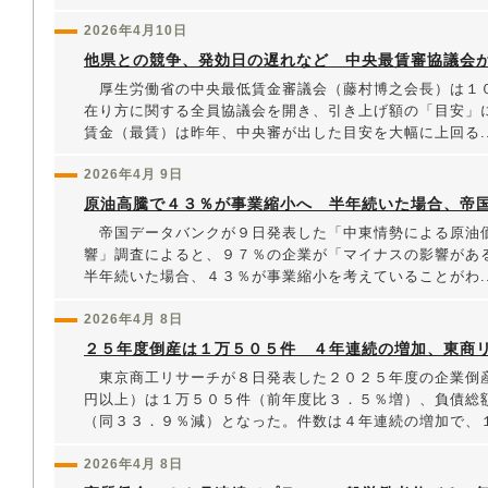
2026年4月10日
他県との競争、発効日の遅れなど 中央最賃審協議会
厚生労働省の中央最低賃金審議会（藤村博之会長）は１
在り方に関する全員協議会を開き、引き上げ額の「目安」
賃金（最賃）は昨年、中央審が出した目安を大幅に上回る..
2026年4月 9日
原油高騰で４３％が事業縮小へ 半年続いた場合、帝
帝国データバンクが９日発表した「中東情勢による原油
響」調査によると、９７％の企業が「マイナスの影響があ
半年続いた場合、４３％が事業縮小を考えていることがわ..
2026年4月 8日
２５年度倒産は１万５０５件 ４年連続の増加、東商
東京商工リサーチが８日発表した２０２５年度の企業倒
円以上）は１万５０５件（前年度比３．５％増）、負債総
（同３３．９％減）となった。件数は４年連続の増加で、１.
2026年4月 8日