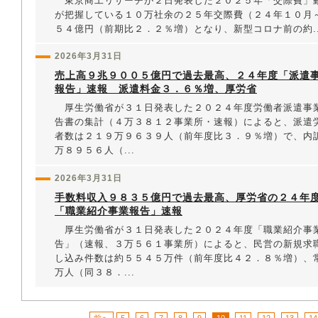
東京商工リサーチが２日発表した２０２５年「交際費」
が把握している１０万社余の２５年交際費（２４年１０月
５４億円（前期比２．２％増）となり、新型コロナ前の約..
2026年3月31日
売上高９兆９００５億円で過去最高、２４年度「派遣
報告」速報 派遣料金３．６％増、厚労省
厚生労働省が３１日発表した２０２４年度労働者派遣事
告書の集計（４万３８１２事業所・速報）によると、派遣
者数は２１９万９６３９人（前年度比３．９％増）で、内
万８９５６人（...
2026年3月31日
手数料収入９８３５億円で過去最高、厚労省の２４年
「職業紹介事業報告」速報
厚生労働省が３１日発表した２０２４年度「職業紹介事
告」（速報、３万５６１事業所）によると、民営の新規求
し込み件数は約５５４５万件（前年度比４２．８％増）、
万人（同３８．...
前へ
5
6
7
8
9
10
11
12
13
14