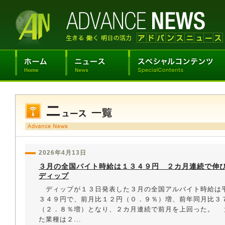
2026年4月13日
３月の全国バイト時給は１３４９円 ２カ月連続で伸
ディップ
ディップが１３日発表した３月の全国アルバイト時給は
３４９円で、前月比１２円（０．９％）増、前年同月比３
（２．８％増）となり、２カ月連続で前月を上回った。 
た業種は２...