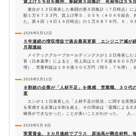
賃上げ５％台を維持、春闘第５回集計 有期等は６％
連合が１２日発表した春闘の第５回集計（７日時点）に
額１万６７３３円、賃上げ率５．０５％（４０４６組合、
た。第４回（４日１４日時点）の１万６８７９円、５．０８.
2026年5月12日
５年連続の増収増益で過去最高更新 エンジニア減が
月期連結
メイテックグループホールディングスが１２日発表した
算（日本基準）によると、売上高は１３７６億８６００万
増）、営業利益は１９９億３００万円（同５．７％増）、経常
2026年5月11日
８割超の企業が「人材不足」を痛感 営業職、３０代
査
エンが１１日発表した「人材不足の状況」に関する実態
を実感する企業は８割を超え、その理由は「退職による欠
確保ができなかった」ことが多いことがわかった。 人...
2026年5月 8日
実質賃金、３カ月連続でプラス 原油高が懸念材料、