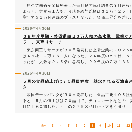
厚生労働省が８日発表した毎月勤労統計調査の３月速報
よると、労働者１人あたり現金給与総額は３１万７２５４
増）で５１カ月連続のプラスとなった。物価上昇分を差し..
2026年4月30日
２５年度早期・希望退職は２万人超の高水準 電機な
ラ」、東商リサーチ
東京商工リサーチが３０日発表した上場企業の２０２５
は４６社、２万７８１人になった。２４年度の５１社、８
ったが、人数は２．５倍に急増し、２０年度の２万４８６..
2026年4月30日
５月の食品値上げは７０品目程度 懸念される石油由
タ
帝国データバンクが３０日発表した「食品主要１９５社
ると、５月の値上げは７０品目で、チョコレートなどの「
目に上る見通しだ。４月の２７９８品目から大きく減り、..
前へ
3
4
5
6
7
8
9
10
11
12