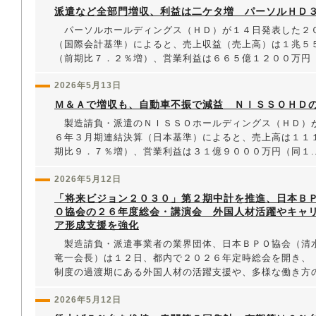
派遣など全部門増収、利益は二ケタ増 パーソルＨＤ
パーソルホールディングス（ＨＤ）が１４日発表した２
（国際会計基準）によると、売上収益（売上高）は１兆５
（前期比７．２％増）、営業利益は６６５億１２００万円（.
2026年5月13日
Ｍ＆Ａで増収も、自動車不振で減益 ＮＩＳＳＯＨＤ
製造請負・派遣のＮＩＳＳＯホールディングス（ＨＤ）
６年３月期連結決算（日本基準）によると、売上高は１１
期比９．７％増）、営業利益は３１億９０００万円（同１..
2026年5月12日
「将来ビジョン２０３０」第２期中計を推進、日本Ｂ
Ｏ協会の２６年度総会・講演会 外国人材活躍やキャ
ア形成支援を強化
製造請負・派遣事業者の業界団体、日本ＢＰＯ協会（清
竜一会長）は１２日、都内で２０２６年定時総会を開き、
制度の過渡期にある外国人材の活躍支援や、多様な働き方の
2026年5月12日