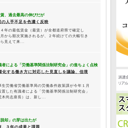
最賃、過去最高の伸びだが
業の人手不足を色濃く反映
４年の最低賃金（最賃）が全都道府県で確定し
０月から順次実施されるが、２年続けての大幅引き
ら見えて来...
識者による「労働基準関係法制研究会」の進ちょく点検
様化する働き方に対応した見直しを議論、佳境
生労働省労働基準局の労働条件政策課が今年１月
設置した有識者による「労働基準関係法制研究会」
荒木尚志座長）は、新し...
レ脱却」の芽は出たが
権、３年の成果と課題