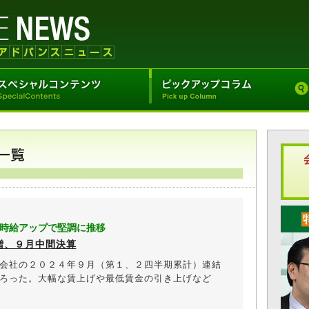
時給アップで堅調に推移
増、９月中間決算
会社の２０２４年９月（第１、２四半期累計）連結
ろった。大幅な賃上げや最低賃金の引き上げなど