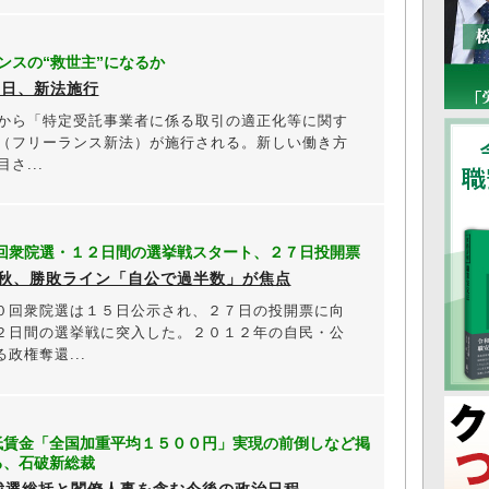
ンスの“救世主”になるか
１日、新法施行
ら「特定受託事業者に係る取引の適正化等に関す
（フリーランス新法）が施行される。新しい働き方
さ...
回衆院選・１２日間の選挙戦スタート、２７日投開票
秋、勝敗ライン「自公で過半数」が焦点
回衆院選は１５日公示され、２７日の投開票に向
２日間の選挙戦に突入した。２０１２年の自民・公
政権奪還...
低賃金「全国加重平均１５００円」実現の前倒しなど掲
る、石破新総裁
裁選総括と閣僚人事を含む今後の政治日程