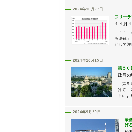
2024年10月27日
フリーラ
１１月
１１月か
る法律」
として注目
2024年10月15日
第５０
政局の
第５０
けて１
明による
2024年9月29日
最
げ
総