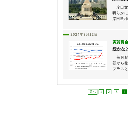
岸田文
明らか
岸田政権
2024年8月12日
実質賃
続かな
毎月勤
額から
プラスと
前へ
1
2
3
4