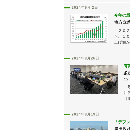
2024年9月 2日
今年の
地方企
２０２
た。１
上げ額か
2024年8月26日
有
多
へ
厚
に
（
2024年8月19日
「デフ
岸田政