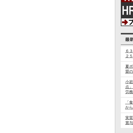
６３
２５
夏ボ
盟の
小岩
点」
労務
「食
から
実質
賞与