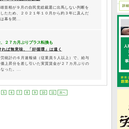
雄首相が９月の自民党総裁選に出馬しない判断を
にしたため、２０２１年１０月から約３年に及んだ
は幕を閉...
金、２７カ月ぶりプラス転換も
ければ無意味、「好循環」は遠く
労統計の６月速報値（従業員５人以上）で、給与
物価上昇分を差し引いた実質賃金が２７カ月ぶりの
なった。...
5
6
7
8
9
10
11
次へ