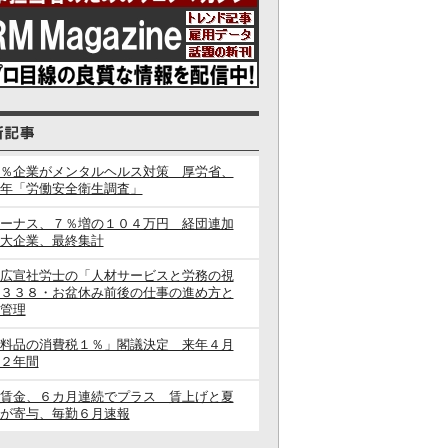
％企業がメンタルヘルス対策 厚労省、
年「労働安全衛生調査」
ーナス、７％増の１０４万円 経団連加
大企業、最終集計
広宣社労士の「人材サービスと労務の視
３３８・お盆休み前後の仕事の進め方と
管理
料品の消費税１％」閣議決定 来年４月
２年間
賃金、６カ月連続でプラス 賃上げと夏
が寄与、毎勤６月速報