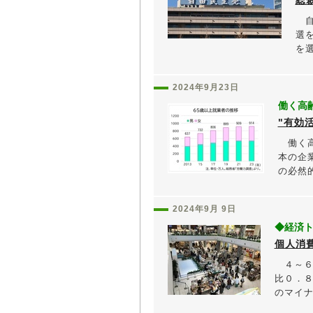
自
選
を選
2024年9月23日
働く高
"有効
働く高
本の企
の必然的
2024年9月 9日
◆経済
個人消
４～６
比０．
のマイナ