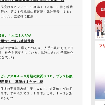
民党は９月２７日、任期満了（３年）に伴う総裁
を行い、第２８代総裁に石破茂・元幹事長（６８）
出した。立候補に推薦...
齢者、４人に１人だが
活用"には遠い就労環境
齢者は毎年、増えつつあり、人手不足にあえぐ日
業・社会を底支えしている。急速に進む少子高齢化
な成り行...
トピックス◆４～６月期の実質ＧＤＰ、プラス転換
費回復も、基調はまだぜい弱
月期の実質国内総生産（ＧＤＰ、速報値）が前期
８％増、年率換算で３．１％増となり、１～３月期
スからプ...